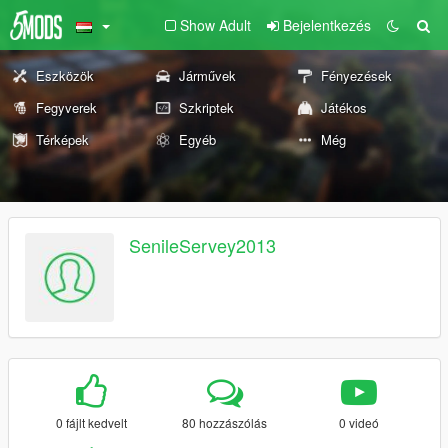
Show Adult
Bejelentkezés
Eszközök
Járművek
Fényezések
Fegyverek
Szkriptek
Játékos
Térképek
Egyéb
Még
SenileServey2013
0 fájlt kedvelt
80 hozzászólás
0 videó