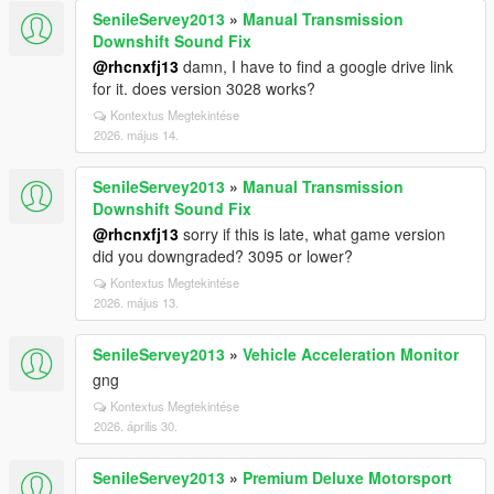
SenileServey2013
»
Manual Transmission
Downshift Sound Fix
@rhcnxfj13
damn, I have to find a google drive link
for it. does version 3028 works?
Kontextus Megtekintése
2026. május 14.
SenileServey2013
»
Manual Transmission
Downshift Sound Fix
@rhcnxfj13
sorry if this is late, what game version
did you downgraded? 3095 or lower?
Kontextus Megtekintése
2026. május 13.
SenileServey2013
»
Vehicle Acceleration Monitor
gng
Kontextus Megtekintése
2026. április 30.
SenileServey2013
»
Premium Deluxe Motorsport