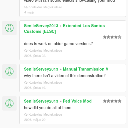
video with fart sound effects showcasing your mod
Kontextus Megtekintése
4 napja
SenileServey2013
»
Extended Los Santos
Customs [ELSC]
does ts work on older game versions?
Kontextus Megtekintése
2026. június 22.
SenileServey2013
»
Manual Transmission V
why there isn't a video of this demonstration?
Kontextus Megtekintése
2026. június 19.
SenileServey2013
»
Ped Voice Mod
how did you do all of them
Kontextus Megtekintése
2026. május 29.