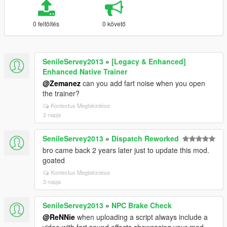
0 feltöltés
0 követő
SenileServey2013
»
[Legacy & Enhanced]
Enhanced Native Trainer
@Zemanez
can you add fart noise when you open
the trainer?
Kontextus Megtekintése
2 napja
SenileServey2013
»
Dispatch Reworked
bro came back 2 years later just to update this mod.
goated
Kontextus Megtekintése
3 napja
SenileServey2013
»
NPC Brake Check
@ReNNie
when uploading a script always include a