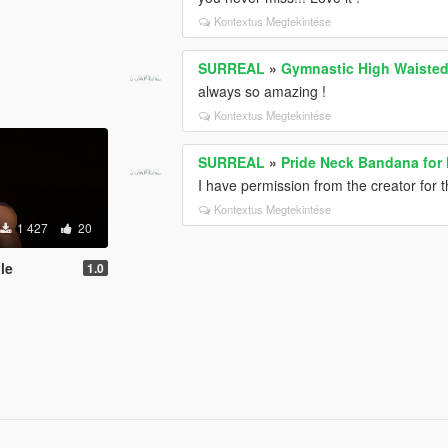
Kontextus Megtekintése
SURREAL
»
Gymnastic High Waisted
always so amazing !
Kontextus Megtekintése
SURREAL
»
Pride Neck Bandana for
I have permission from the creator for t
Kontextus Megtekintése
1 427
20
le
1.0