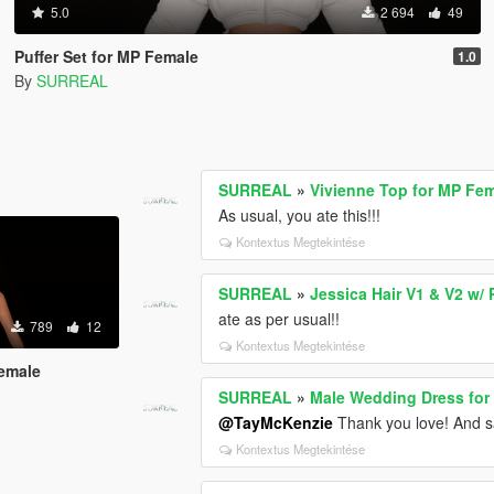
5.0
2 694
49
Puffer Set for MP Female
1.0
By
SURREAL
SURREAL
»
Vivienne Top for MP Fe
As usual, you ate this!!!
Kontextus Megtekintése
SURREAL
»
Jessica Hair V1 & V2 w/
ate as per usual!!
789
12
Kontextus Megtekintése
Female
SURREAL
»
Male Wedding Dress for
@TayMcKenzie
Thank you love! And say
Kontextus Megtekintése