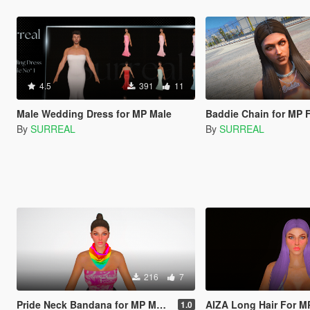
4.5
391
11
Male Wedding Dress for MP Male
Baddie Chain for MP 
By
SURREAL
By
SURREAL
216
7
Pride Neck Bandana for MP Male and Female
AIZA Long Hair For M
1.0