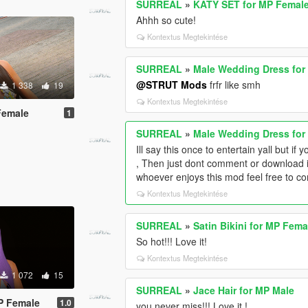
SURREAL
»
KATY SET for MP Femal
Ahhh so cute!
Kontextus Megtekintése
SURREAL
»
Male Wedding Dress for
@STRUT Mods
frfr like smh
1 338
19
Kontextus Megtekintése
Female
1
SURREAL
»
Male Wedding Dress for
Ill say this once to entertain yall but i
, Then just dont comment or download i
whoever enjoys this mod feel free to 
Kontextus Megtekintése
SURREAL
»
Satin Bikini for MP Fema
So hot!!! Love it!
Kontextus Megtekintése
1 072
15
SURREAL
»
Jace Hair for MP Male
P Female
1.0
you never miss!!! Love it !