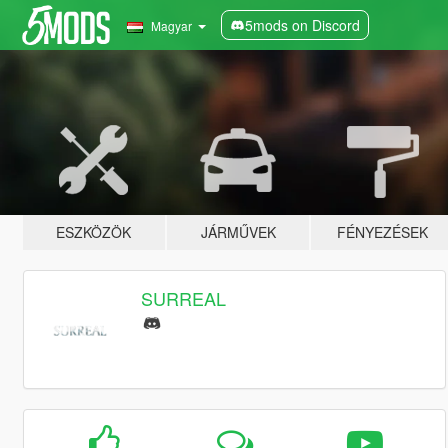
5mods on Discord
Magyar
ESZKÖZÖK
JÁRMŰVEK
FÉNYEZÉSEK
SURREAL