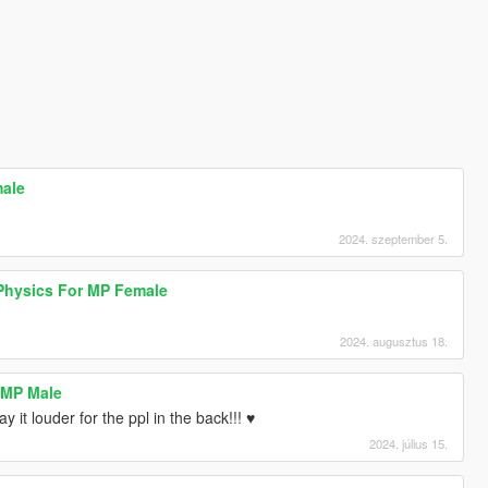
male
2024. szeptember 5.
 Physics For MP Female
2024. augusztus 18.
 MP Male
 it louder for the ppl in the back!!! ♥
2024. július 15.