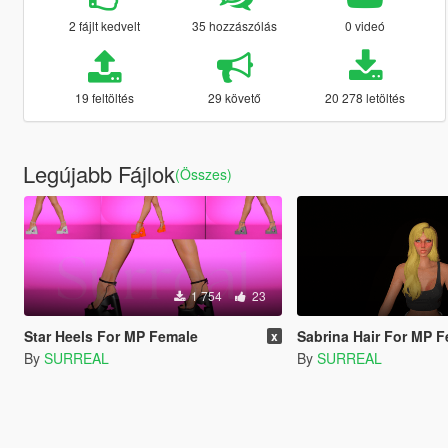
2 fájlt kedvelt
35 hozzászólás
0 videó
19 feltöltés
29 követő
20 278 letöltés
Legújabb Fájlok
(Összes)
1 754
23
Star Heels For MP Female
Sabrina Hair For MP 
x
By
SURREAL
By
SURREAL