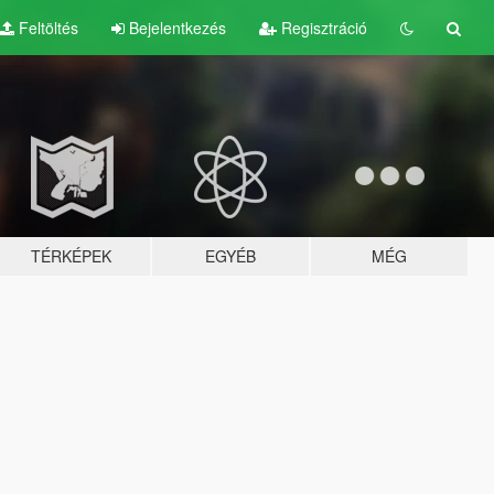
Feltöltés
Bejelentkezés
Regisztráció
TÉRKÉPEK
EGYÉB
MÉG