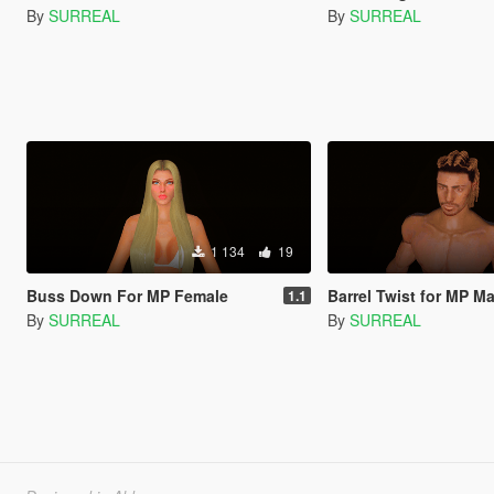
By
SURREAL
By
SURREAL
1 134
19
Buss Down For MP Female
Barrel Twist for MP Ma
1.1
By
SURREAL
By
SURREAL