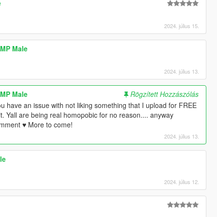
e
2024. július 15.
 MP Male
2024. július 13.
 MP Male
Rögzített Hozzászólás
f you have an issue with not liking something that I upload for FREE
t. Yall are being real homopobic for no reason.... anyway
comment ♥ More to come!
2024. július 13.
le
2024. július 12.