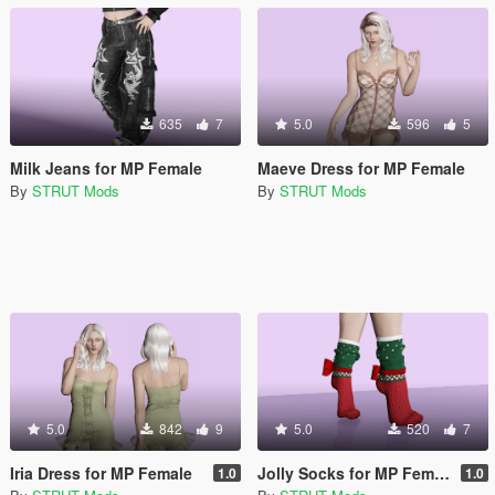
635
7
5.0
596
5
Milk Jeans for MP Female
Maeve Dress for MP Female
By
STRUT Mods
By
STRUT Mods
5.0
842
9
5.0
520
7
Iria Dress for MP Female
Jolly Socks for MP Female
1.0
1.0