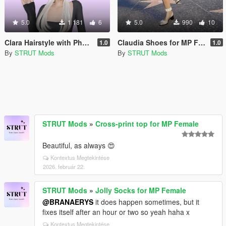
5.0
1 181
6
5.0
990
10
Clara Hairstyle with Physics for MP Female
Claudia Shoes for MP Female
1.0
1.0
By
STRUT Mods
By
STRUT Mods
STRUT Mods
»
Cross-print top for MP Female
Beautiful, as always 😍
Kontextus Megtekintése
2026. február 22.
STRUT Mods
»
Jolly Socks for MP Female
@BRANAERYS
it does happen sometimes, but it
fixes itself after an hour or two so yeah haha x
Kontextus Megtekintése