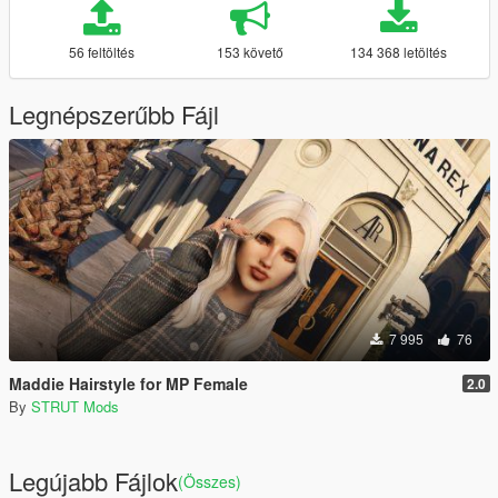
56 feltöltés
153 követő
134 368 letöltés
Legnépszerűbb Fájl
7 995
76
Maddie Hairstyle for MP Female
2.0
By
STRUT Mods
Legújabb Fájlok
(Összes)