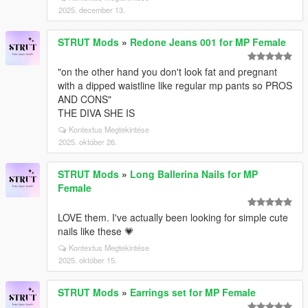
2025. december 13.
STRUT Mods
»
Redone Jeans 001 for MP Female
"on the other hand you don't look fat and pregnant
with a dipped waistline like regular mp pants so PROS
AND CONS"
THE DIVA SHE IS
Kontextus Megtekintése
2025. október 26.
STRUT Mods
»
Long Ballerina Nails for MP
Female
LOVE them. I've actually been looking for simple cute
nails like these 💗
Kontextus Megtekintése
2025. október 15.
STRUT Mods
»
Earrings set for MP Female