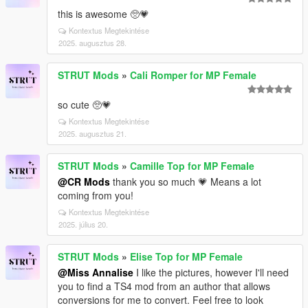
this is awesome 🥺💗
Kontextus Megtekintése
2025. augusztus 28.
STRUT Mods
»
Cali Romper for MP Female
so cute 🥺💗
Kontextus Megtekintése
2025. augusztus 21.
STRUT Mods
»
Camille Top for MP Female
@CR Mods
thank you so much 💗 Means a lot
coming from you!
Kontextus Megtekintése
2025. július 20.
STRUT Mods
»
Elise Top for MP Female
@Miss Annalise
I like the pictures, however I'll need
you to find a TS4 mod from an author that allows
conversions for me to convert. Feel free to look