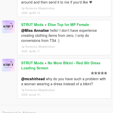
around and then send it to me if you'd like 💗
Kontextus Megtekintése
2025. április 13.
STRUT Mods
»
Elise Top for MP Female
@Miss Annalise
hello! I don't have experience
creating clothing items from zero, I only do
conversions from TS4 :)
Kontextus Megtekintése
2025. április 11.
STRUT Mods
»
No More Bikini - Red Slit Dress
Loading Screen
@mcshithead
why do you have such a problem with
a woman wearing a dress instead of a bikini?
Kontextus Megtekintése
2025. január 31.
Designed in Alderney