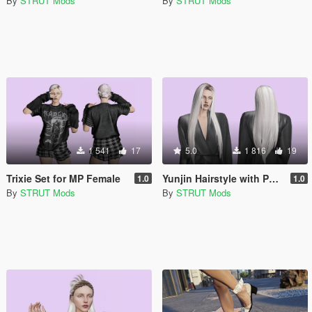
By
STRUT Mods
By
STRUT Mods
1 541
17
5.0
1 816
19
Trixie Set for MP Female
Yunjin Hairstyle with Physics for MP Female
1.0
1.0
By
STRUT Mods
By
STRUT Mods