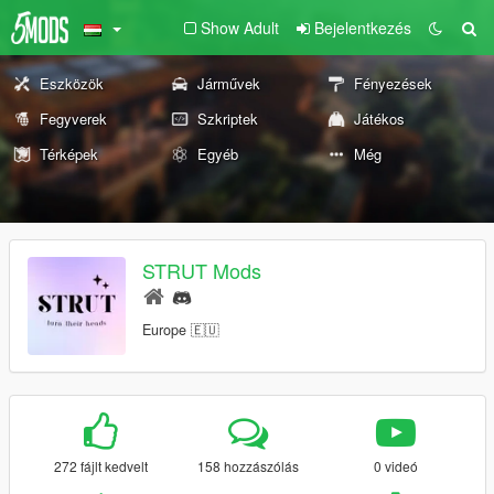
Show Adult
Bejelentkezés
Eszközök
Járművek
Fényezések
Fegyverek
Szkriptek
Játékos
Térképek
Egyéb
Még
STRUT Mods
Europe 🇪🇺
272 fájlt kedvelt
158 hozzászólás
0 videó