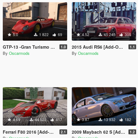
5.0
1 822
69
4.52
45 245
305
GTP-13 -Gran Turismo Prototype 2013
2015 Audi RS6 [Add-On | ABT Tuning]
1.0
1.1
By
Oscarmods
By
Oscarmods
4.69
44 522
417
3.87
13 932
182
Ferrari F80 2016 [Add-On | Tuning | Digital Dials]
2009 Maybach 62 S [Add-On]
2.1
1.2