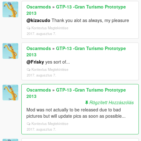
Oscarmods
»
GTP-13 -Gran Turismo Prototype
2013
@kizacudo
Thank you alot as always, my pleasure
Kontextus Megtekintése
2017. augusztus 7.
Oscarmods
»
GTP-13 -Gran Turismo Prototype
2013
@Frisky
yes sort of...
Kontextus Megtekintése
2017. augusztus 7.
Oscarmods
»
GTP-13 -Gran Turismo Prototype
2013
Rögzített Hozzászólás
Mod was not actually to be released due to bad
pictures but will update pics as soon as possible...
Kontextus Megtekintése
2017. augusztus 7.