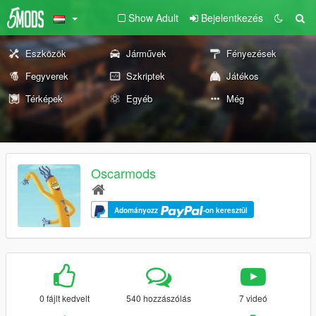
Show Adult
Bejelentkezés
Eszközök
Járművek
Fényezések
Fegyverek
Szkriptek
Játékos
Térképek
Egyéb
Még
Oscarmods
Adományozz
-on keresztül
0 fájlt kedvelt
540 hozzászólás
7 videó