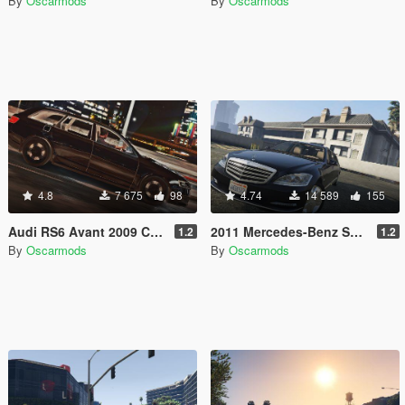
By
Oscarmods
By
Oscarmods
4.8
7 675
98
4.74
14 589
155
Audi RS6 Avant 2009 C6 [Add-On | Tuning]
2011 Mercedes-Benz S600 Guard Pullman
1.2
1.2
By
Oscarmods
By
Oscarmods