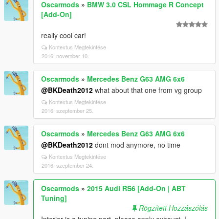
Oscarmods
»
BMW 3.0 CSL Hommage R Concept
[Add-On]
really cool car!
Kontextus Megtekintése
2016. november 10.
Oscarmods
»
Mercedes Benz G63 AMG 6x6
@BKDeath2012
what about that one from vg group
Kontextus Megtekintése
2016. szeptember 25.
Oscarmods
»
Mercedes Benz G63 AMG 6x6
@BKDeath2012
dont mod anymore, no time
Kontextus Megtekintése
2016. szeptember 24.
Oscarmods
»
2015 Audi RS6 [Add-On | ABT
Tuning]
Rögzített Hozzászólás