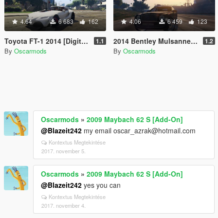
4.64
6 683
162
4.06
6 459
123
Toyota FT-1 2014 [Digital Dials | Spoiler]
2014 Bentley Mulsanne [Add-On]
1.1
1.2
By
Oscarmods
By
Oscarmods
Oscarmods
»
2009 Maybach 62 S [Add-On]
@Blazeit242
my email oscar_azrak@hotmail.com
Kontextus Megtekintése
2017. november 5.
Oscarmods
»
2009 Maybach 62 S [Add-On]
@Blazeit242
yes you can
Kontextus Megtekintése
2017. november 4.