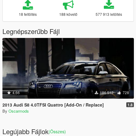
18 feltöltés
188 követő
577 913 letöltés
Legnépszerűbb Fájl
4.66
186 512
728
2013 Audi S8 4.0TFSI Quattro [Add-On / Replace]
1.8
By
Oscarmods
Legújabb Fájlok
(Összes)