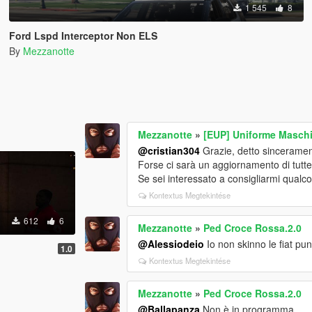
1 545
8
Ford Lspd Interceptor Non ELS
By
Mezzanotte
Mezzanotte
»
[EUP] Uniforme Maschil
@cristian304
Grazie, detto sinceramente
Forse ci sarà un aggiornamento di tutte
Se sei interessato a consigliarmi qualcos
Kontextus Megtekintése
612
6
Mezzanotte
»
Ped Croce Rossa.2.0
@Alessiodeio
Io non skinno le fiat pu
1.0
Kontextus Megtekintése
Mezzanotte
»
Ped Croce Rossa.2.0
@Ballapanza
Non è in programma