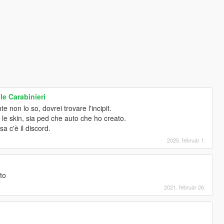
e Carabinieri
 non lo so, dovrei trovare l'incipit.
 le skin, sia ped che auto che ho creato.
a c'è il discord.
2025. február 1.
nto
2021. február 26.