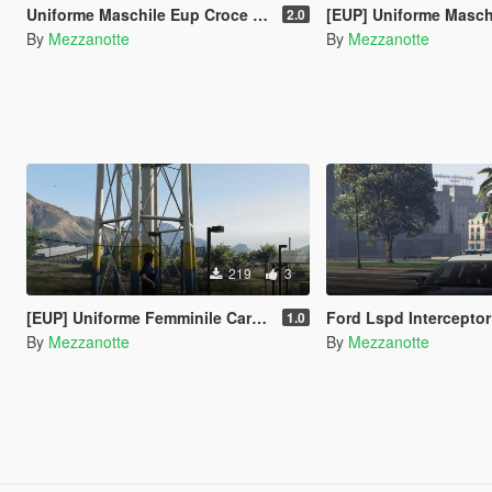
Uniforme Maschile Eup Croce Rossa
[EUP] Uniforme Maschile Vigil
2.0
By
Mezzanotte
By
Mezzanotte
219
3
[EUP] Uniforme Femminile Carabinieri
Ford Lspd Intercepto
1.0
By
Mezzanotte
By
Mezzanotte