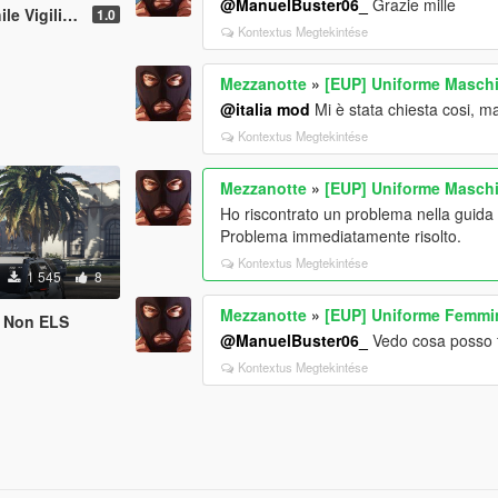
@ManuelBuster06_
Grazie mille
i del Fuoco
1.0
Kontextus Megtekintése
Mezzanotte
»
[EUP] Uniforme Maschil
@italia mod
Mi è stata chiesta cosi, ma
Kontextus Megtekintése
Mezzanotte
»
[EUP] Uniforme Maschil
Ho riscontrato un problema nella guida
Problema immediatamente risolto.
Kontextus Megtekintése
1 545
8
Mezzanotte
»
[EUP] Uniforme Femmin
r Non ELS
@ManuelBuster06_
Vedo cosa posso f
Kontextus Megtekintése