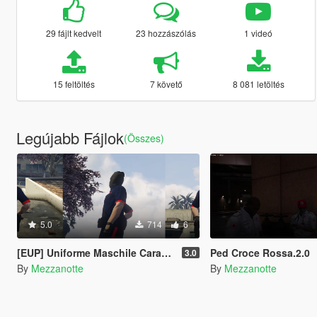
29 fájlt kedvelt
23 hozzászólás
1 videó
15 feltöltés
7 követő
8 081 letöltés
Legújabb Fájlok
(Összes)
5.0
714
6
[EUP] Uniforme Maschile Carabinieri
Ped Croce Rossa.2.0
3.0
By
Mezzanotte
By
Mezzanotte