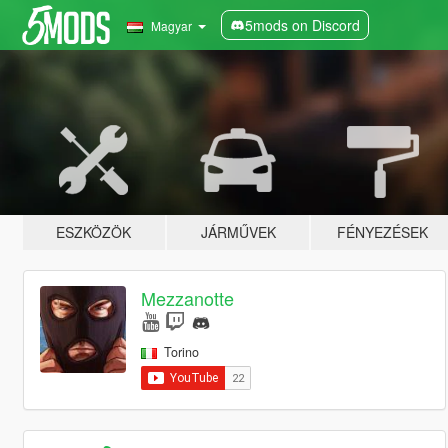
5mods on Discord
Magyar
ESZKÖZÖK
JÁRMŰVEK
FÉNYEZÉSEK
Mezzanotte
Torino