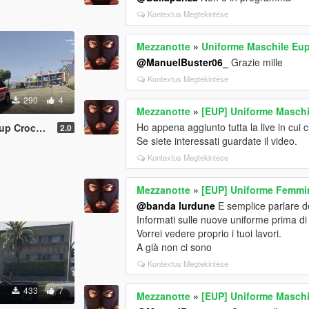
Kontextus Megtekintése
Mezzanotte
»
Uniforme Maschile Eu
@ManuelBuster06_
Grazie mille
Kontextus Megtekintése
290
4
Mezzanotte
»
[EUP] Uniforme Maschil
Ho appena aggiunto tutta la live in cui cr
oce Rossa
2.0
Se siete interessati guardate il video.
Kontextus Megtekintése
Mezzanotte
»
[EUP] Uniforme Femmin
@banda lurdune
E semplice parlare dei
Informati sulle nuove uniforme prima di 
Vorrei vedere proprio i tuoi lavori.
A già non ci sono
Kontextus Megtekintése
433
7
Mezzanotte
»
[EUP] Uniforme Maschil