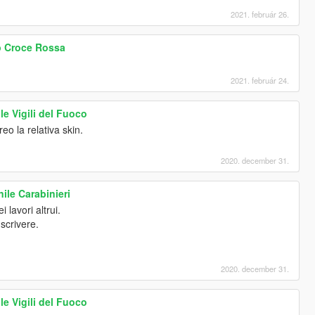
2021. február 26.
p Croce Rossa
2021. február 24.
e Vigili del Fuoco
eo la relativa skin.
2020. december 31.
ile Carabinieri
 lavori altrui.
scrivere.
2020. december 31.
e Vigili del Fuoco