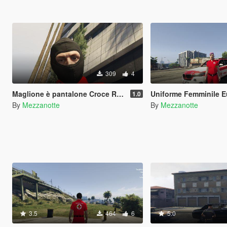
309
4
Maglione è pantalone Croce Rossa Italiana 1.0
Uniforme Femminile Eup Cr
1.0
By
Mezzanotte
By
Mezzanotte
3.5
464
6
5.0