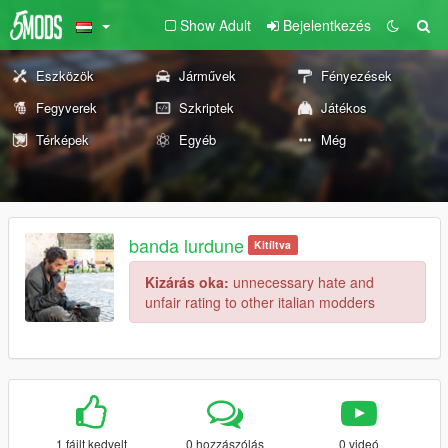
Show Adult
Bejelentkezés
Eszközök
Járművek
Fényezések
Fegyverek
Szkriptek
Játékos
Térképek
Egyéb
Még
banda lurdune
Kitíltva
Kizárás oka:
unnecessary hate and
unfair rating to other italian modders
1 fájlt kedvelt
0 hozzászólás
0 videó