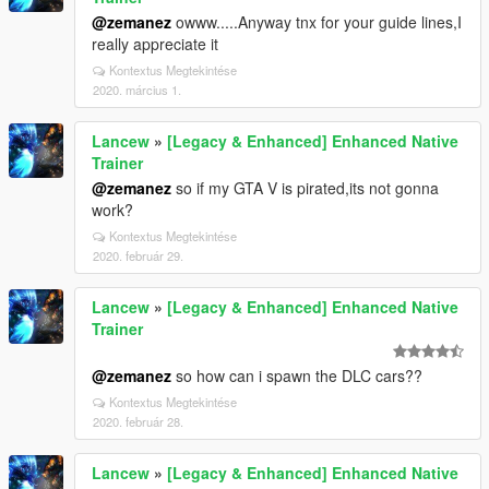
@zemanez
owww.....Anyway tnx for your guide lines,I
really appreciate it
Kontextus Megtekintése
2020. március 1.
Lancew
»
[Legacy & Enhanced] Enhanced Native
Trainer
@zemanez
so if my GTA V is pirated,its not gonna
work?
Kontextus Megtekintése
2020. február 29.
Lancew
»
[Legacy & Enhanced] Enhanced Native
Trainer
@zemanez
so how can i spawn the DLC cars??
Kontextus Megtekintése
2020. február 28.
Lancew
»
[Legacy & Enhanced] Enhanced Native