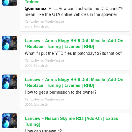
Trainer
@zemanez
. Hi.....How can i activate the DLC cars??I
mean, like the GTA online vehicles in the spawner
Kontextus Megtekintése
2020. február 26.
Lancew
»
Annis Elegy RH-5 Drift Missile [Add-On
/ Replace | Tuning | Liveries | RHD]
What if i put the YTD files in patchday12?Its that ok?
Kontextus Megtekintése
2020. február 24.
Lancew
»
Annis Elegy RH-5 Drift Missile [Add-On
/ Replace | Tuning | Liveries | RHD]
How to get a permission to the owner?
Kontextus Megtekintése
2020. február 24.
Lancew
»
Nissan Skyline R32 [Add-On | Extras |
Tuning]
How can i spawn it?