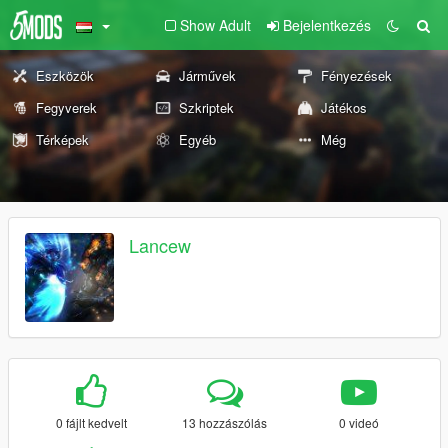
Show Adult
Bejelentkezés
Eszközök
Járművek
Fényezések
Fegyverek
Szkriptek
Játékos
Térképek
Egyéb
Még
Lancew
0 fájlt kedvelt
13 hozzászólás
0 videó