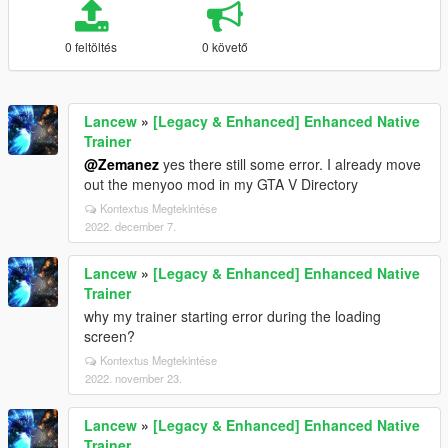
0 feltöltés
0 követő
Lancew
»
[Legacy & Enhanced] Enhanced Native
Trainer
@Zemanez
yes there still some error. I already move
out the menyoo mod in my GTA V Directory
Kontextus Megtekintése
2022. december 7.
Lancew
»
[Legacy & Enhanced] Enhanced Native
Trainer
why my trainer starting error during the loading
screen?
Kontextus Megtekintése
2022. november 23.
Lancew
»
[Legacy & Enhanced] Enhanced Native
Trainer