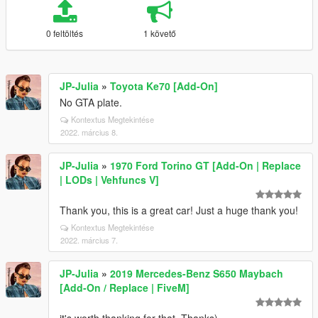
0 feltöltés
1 követő
JP-Julia
»
Toyota Ke70 [Add-On]
No GTA plate.
Kontextus Megtekintése
2022. március 8.
JP-Julia
»
1970 Ford Torino GT [Add-On | Replace
| LODs | Vehfuncs V]
Thank you, this is a great car! Just a huge thank you!
Kontextus Megtekintése
2022. március 7.
JP-Julia
»
2019 Mercedes-Benz S650 Maybach
[Add-On / Replace | FiveM]