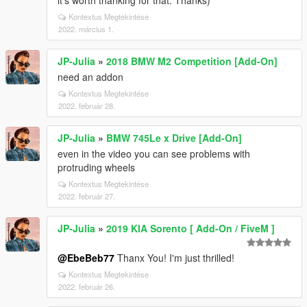
it's worth thanking for that. Thanks)
Kontextus Megtekintése
2022. március 1.
JP-Julia
»
2018 BMW M2 Competition [Add-On]
need an addon
Kontextus Megtekintése
2022. február 28.
JP-Julia
»
BMW 745Le x Drive [Add-On]
even in the video you can see problems with
protruding wheels
Kontextus Megtekintése
2022. február 27.
JP-Julia
»
2019 KIA Sorento [ Add-On / FiveM ]
@EbeBeb77
Thanx You! I'm just thrilled!
Kontextus Megtekintése
2022. február 26.