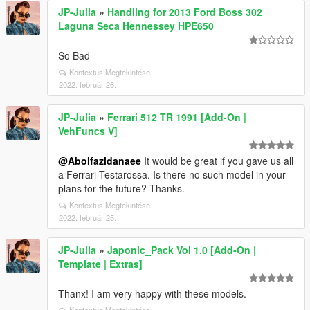
JP-Julia
»
Handling for 2013 Ford Boss 302
Laguna Seca Hennessey HPE650
So Bad
Kontextus Megtekintése
2022. február 26.
JP-Julia
»
Ferrari 512 TR 1991 [Add-On |
VehFuncs V]
@Abolfazldanaee
It would be great if you gave us all
a Ferrari Testarossa. Is there no such model in your
plans for the future? Thanks.
Kontextus Megtekintése
2022. február 25.
JP-Julia
»
Japonic_Pack Vol 1.0 [Add-On |
Template | Extras]
Thanx! I am very happy with these models.