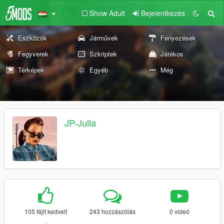
Show Adult
Bejelentkezés
Eszközök
Járművek
Fényezések
Fegyverek
Szkriptek
Játékos
Térképek
Egyéb
Még
JP-Julia
105 fájlt kedvelt
243 hozzászólás
0 videó