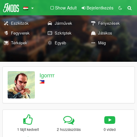
Show Adult
Bejelentkezés
Eszközök
Járművek
Fényezések
Fegyverek
Szkriptek
Játékos
Térképek
Egyéb
Még
Igorrrr
1 fájlt kedvelt
2 hozzászólás
0 videó