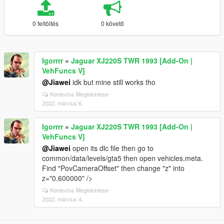
0 feltöltés
0 követő
Igorrrr
»
Jaguar XJ220S TWR 1993 [Add-On |
VehFuncs V]
@Jiawei
idk but mine still works tho
Kontextus Megtekintése
2022. március 6.
Igorrrr
»
Jaguar XJ220S TWR 1993 [Add-On |
VehFuncs V]
@Jiawei
open its dlc file then go to
common/data/levels/gta5 then open vehicles.meta.
Find "PovCameraOffset" then change "z" into
z="0.600000" />
Kontextus Megtekintése
2022. március 4.