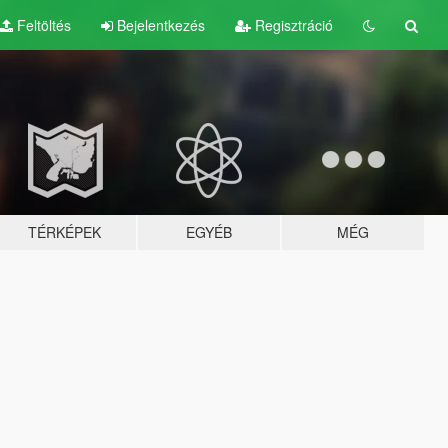
Feltöltés
Bejelentkezés
Regisztráció
TÉRKÉPEK
EGYÉB
MÉG