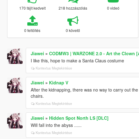
170 fájlt kedvelt
218 hozzászólás
0 videó
0 feltöltés
0 követő
Jiawei
»
CODMW3 | WARZONE 2.0 - Art the Clown [
I like this, hope to make a Santa Claus costume
Kontextus Megtekintése
Jiawei
»
Kidnap V
After the kidnapping, there was no way to carry out the 
chairs.
Kontextus Megtekintése
Jiawei
»
Hidden Spot North LS [DLC]
Will fall into the abyss ......
Kontextus Megtekintése