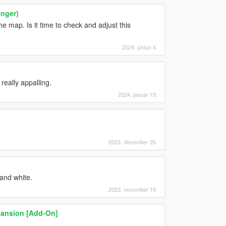
enger)
 map. Is it time to check and adjust this
2024. június 4.
 really appalling.
2024. január 19.
2023. december 25.
 and white.
2023. november 19.
ansion [Add-On]