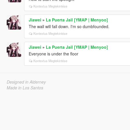
Kontextus Megtekintése
Jiawei
»
La Puerta Jail [YMAP | Menyoo]
The wall will fall down. I'm so dumbfounded.
Kontextus Megtekintése
Jiawei
»
La Puerta Jail [YMAP | Menyoo]
Everyone is under the floor
Kontextus Megtekintése
Designed in Alderney
Made in Los Santos