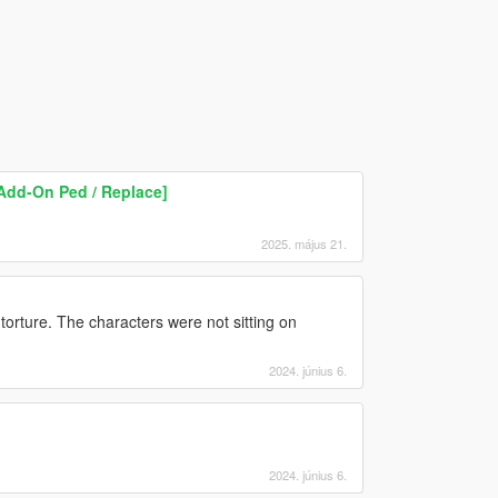
Add-On Ped / Replace]
2025. május 21.
torture. The characters were not sitting on
2024. június 6.
2024. június 6.