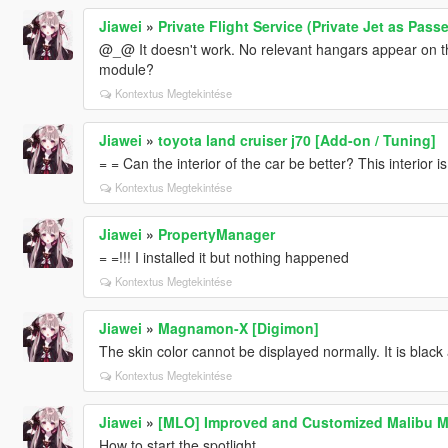
Jiawei
»
Private Flight Service (Private Jet as Pass
@_@ It doesn't work. No relevant hangars appear on the
module?
Kontextus Megtekintése
Jiawei
»
toyota land cruiser j70 [Add-on / Tuning]
= = Can the interior of the car be better? This interior is
Kontextus Megtekintése
Jiawei
»
PropertyManager
= =!!! I installed it but nothing happened
Kontextus Megtekintése
Jiawei
»
Magnamon-X [Digimon]
The skin color cannot be displayed normally. It is black
Kontextus Megtekintése
Jiawei
»
[MLO] Improved and Customized Malibu M
How to start the spotlight