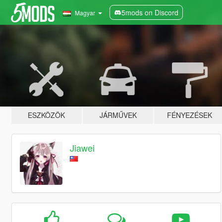
5mods on Discord
Magyar
ESZKÖZÖK
JÁRMŰVEK
FÉNYEZÉSEK
Jiawei