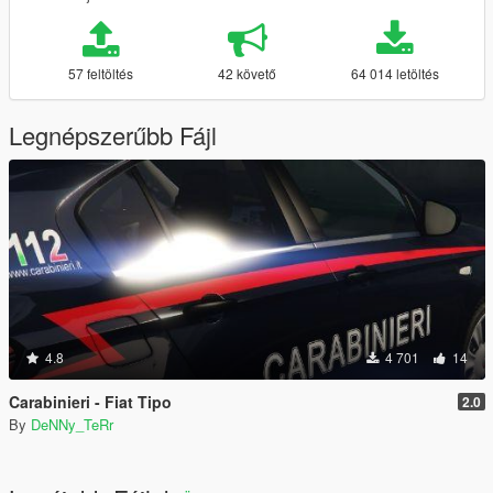
57 feltöltés
42 követő
64 014 letöltés
Legnépszerűbb Fájl
4.8
4 701
14
Carabinieri - Fiat Tipo
2.0
By
DeNNy_TeRr