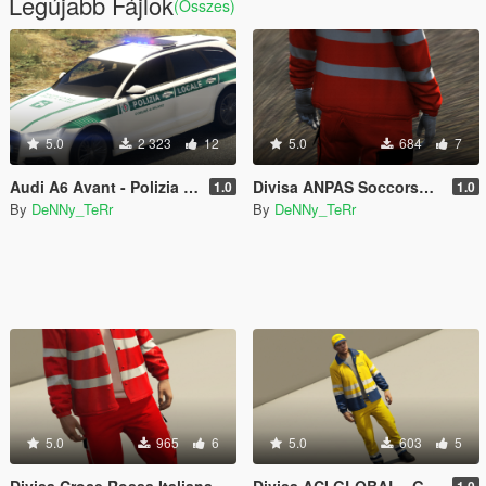
Legújabb Fájlok
(Összes)
5.0
2 323
12
5.0
684
7
Audi A6 Avant - Polizia Locale di Milano [Replace]
Divisa ANPAS Soccorso Sanitario [EUP]
1.0
1.0
By
DeNNy_TeRr
By
DeNNy_TeRr
5.0
965
6
5.0
603
5
Divisa Croce Rossa Italiana - [EUP]
Divisa ACI GLOBAL - Giacca - [EUP]
1.0