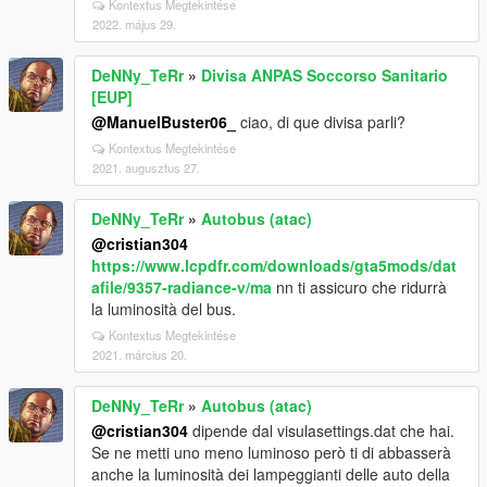
Kontextus Megtekintése
2022. május 29.
DeNNy_TeRr
»
Divisa ANPAS Soccorso Sanitario
[EUP]
@ManuelBuster06_
ciao, di que divisa parli?
Kontextus Megtekintése
2021. augusztus 27.
DeNNy_TeRr
»
Autobus (atac)
@cristian304
https://www.lcpdfr.com/downloads/gta5mods/dat
afile/9357-radiance-v/ma
nn ti assicuro che ridurrà
la luminosità del bus.
Kontextus Megtekintése
2021. március 20.
DeNNy_TeRr
»
Autobus (atac)
@cristian304
dipende dal visulasettings.dat che hai.
Se ne metti uno meno luminoso però ti di abbasserà
anche la luminosità dei lampeggianti delle auto della