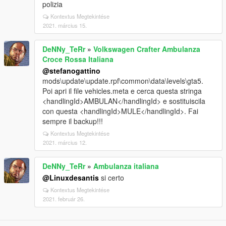
polizia
Kontextus Megtekintése
2021. március 15.
DeNNy_TeRr
»
Volkswagen Crafter Ambulanza
Croce Rossa Italiana
@stefanogattino
mods\update\update.rpf\common\data\levels\gta5.
Poi apri il file vehicles.meta e cerca questa stringa
<handlingId>AMBULAN</handlingId> e sostituiscila
con questa <handlingId>MULE</handlingId>. Fai
sempre il backup!!!
Kontextus Megtekintése
2021. március 12.
DeNNy_TeRr
»
Ambulanza italiana
@Linuxdesantis
si certo
Kontextus Megtekintése
2021. február 26.