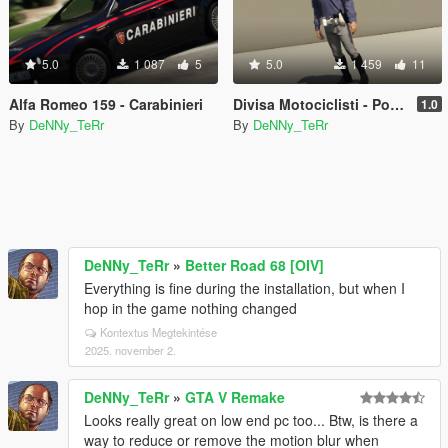
5.0
1 087
5
5.0
1 459
11
Alfa Romeo 159 - Carabinieri
Divisa Motociclisti - Polizia Di Stato [EUP]
1.0
By
DeNNy_TeRr
By
DeNNy_TeRr
DeNNy_TeRr
»
Better Road 68 [OIV]
Everything is fine during the installation, but when I
hop in the game nothing changed
Kontextus Megtekintése
2025. november 2.
DeNNy_TeRr
»
GTA V Remake
Looks really great on low end pc too... Btw, is there a
way to reduce or remove the motion blur when