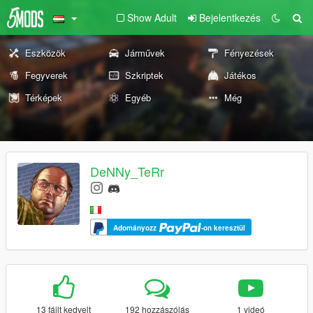
Show Adult
Bejelentkezés
Eszközök
Járművek
Fényezések
Fegyverek
Szkriptek
Játékos
Térképek
Egyéb
Még
DeNNy_TeRr
Adományozz
-on keresztül
13 fájlt kedvelt
192 hozzászólás
1 videó