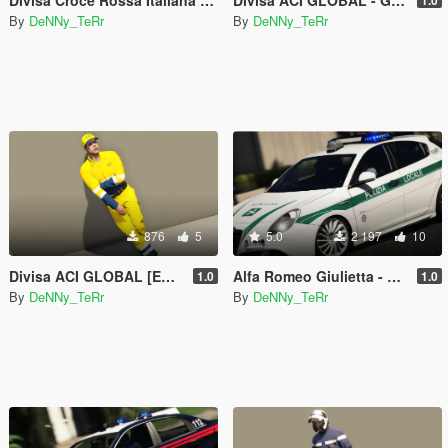
By
DeNNy_TeRr
By
DeNNy_TeRr
876
5
5.0
2 197
10
Divisa ACI GLOBAL [EUP]
Alfa Romeo Giulietta - Polizia Locale Milano
1.0
1.0
By
DeNNy_TeRr
By
DeNNy_TeRr