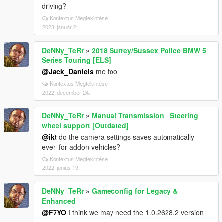
driving?
Kontextus Megtekintése
2023. január 21.
DeNNy_TeRr
»
2018 Surrey/Sussex Police BMW 5
Series Touring [ELS]
@Jack_Daniels
me too
Kontextus Megtekintése
2022. december 24.
DeNNy_TeRr
»
Manual Transmission | Steering
wheel support [Outdated]
@ikt
do the camera settings saves automatically
even for addon vehicles?
Kontextus Megtekintése
2022. június 19.
DeNNy_TeRr
»
Gameconfig for Legacy &
Enhanced
@F7YO
I think we may need the 1.0.2628.2 version