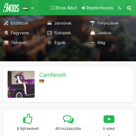
Show Adult
Bejelentkezés
Eszközök
Járművek
Fényezések
Fegyverek
Szkriptek
Játékos
Térképek
Egyéb
Még
CamNovell
8 fájlt kedvelt
49 hozzászólás
0 videó