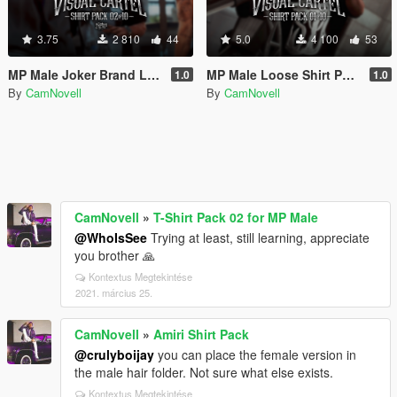
3.75
2 810
44
5.0
4 100
53
MP Male Joker Brand Loose Shirt Pack
MP Male Loose Shirt Pack
1.0
1.0
By
CamNovell
By
CamNovell
CamNovell
»
T-Shirt Pack 02 for MP Male
@WhoIsSee
Trying at least, still learning, appreciate
you brother 🙏
Kontextus Megtekintése
2021. március 25.
CamNovell
»
Amiri Shirt Pack
@crulyboijay
you can place the female version in
the male hair folder. Not sure what else exists.
Kontextus Megtekintése