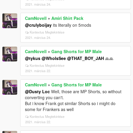
2021. március 24.
CamNovell
»
Amiri Shirt Pack
@crulyboijay
its literally on 5mods
Kontextus Megtekintése
2021. március 24.
CamNovell
»
Gang Shorts for MP Male
@tykus
@WhoIsSee
@THAT_BOY_JAH
🙏🙏
Kontextus Megtekintése
2021. március 22.
CamNovell
»
Gang Shorts for MP Male
@Dusty Loc
Well, those are MP Shorts, so without
converting you can't.
But i know Frank got similar Shorts so i might do
some for Frankers as well
Kontextus Megtekintése
2021. március 22.