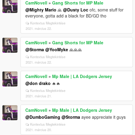
CamNovell
»
Gang Shorts for MP Male
@Mighty Mario
🙏
@Dusty Loc
ofc, some stuff for
everyone, gotta add a black for BD/GD tho
Kontextus Megtekintése
2021. március 22.
CamNovell
»
Gang Shorts for MP Male
@Storma
@YooMyke
🙏🙏🙏
Kontextus Megtekintése
2021. március 22.
CamNovell
»
Mp Male | LA Dodgers Jersey
@don drako
🔥🔥
Kontextus Megtekintése
2021. március 21.
CamNovell
»
Mp Male | LA Dodgers Jersey
@DumboGaming
@Storma
ayee appreciate it guys
Kontextus Megtekintése
2021. március 20.