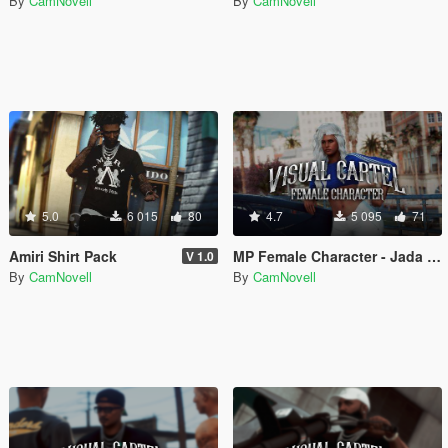
By
CamNovell
By
CamNovell
5.0
6 015
80
4.7
5 095
71
Amiri Shirt Pack
MP Female Character - Jada [Menyoo]
V 1.0
By
CamNovell
By
CamNovell