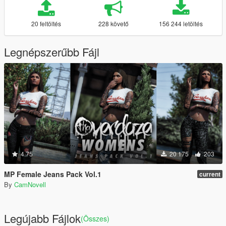
20 feltöltés
228 követő
156 244 letöltés
Legnépszerűbb Fájl
4.75
20 175
203
MP Female Jeans Pack Vol.1
current
By
CamNovell
Legújabb Fájlok
(Összes)