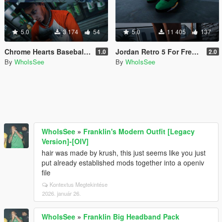
5.0
3 174
54
5.0
11 405
137
Chrome Hearts Baseball Shirts
Jordan Retro 5 For Freemode Male & Female
1.0
2.0
By
WhoIsSee
By
WhoIsSee
WhoIsSee
»
Franklin's Modern Outfit [Legacy
Version]-[OIV]
hair was made by krush, this just seems like you just
put already established mods together into a openiv
file
Kontextus Megtekintése
2026. január 26.
WhoIsSee
»
Franklin Big Headband Pack