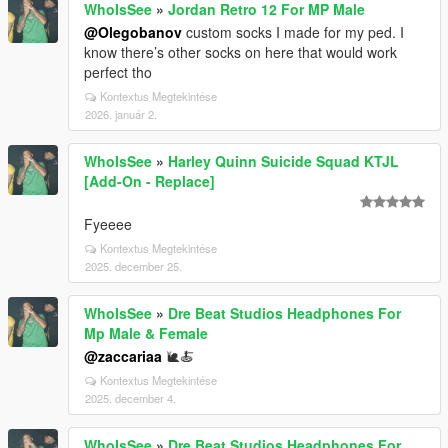
WhoIsSee
»
Jordan Retro 12 For MP Male
@Olegobanov
custom socks I made for my ped. I
know there’s other socks on here that would work
perfect tho
Kontextus Megtekintése
2026. január 2.
WhoIsSee
»
Harley Quinn Suicide Squad KTJL
[Add-On - Replace]
Fyeeee
Kontextus Megtekintése
2025. december 25.
WhoIsSee
»
Dre Beat Studios Headphones For
Mp Male & Female
@zaccariaa
🐌🍝
Kontextus Megtekintése
2025. december 4.
WhoIsSee
»
Dre Beat Studios Headphones For