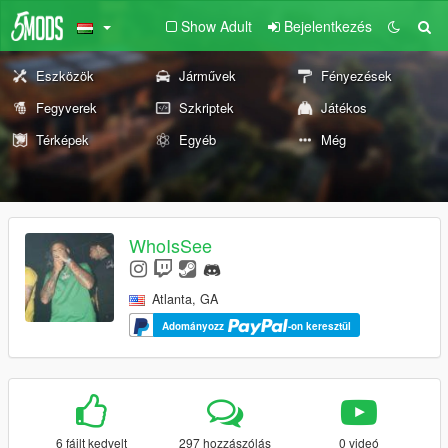
Show Adult
Bejelentkezés
Eszközök
Járművek
Fényezések
Fegyverek
Szkriptek
Játékos
Térképek
Egyéb
Még
WhoIsSee
Atlanta, GA
Adományozz
-on keresztül
6 fájlt kedvelt
297 hozzászólás
0 videó