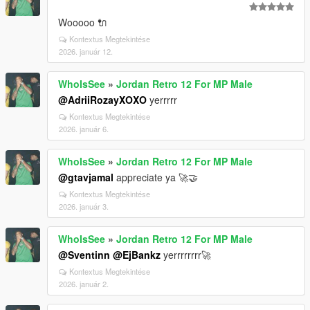
Wooooo 🔌
Kontextus Megtekintése
2026. január 12.
WhoIsSee
»
Jordan Retro 12 For MP Male
@AdriiRozayXOXO
yerrrrr
Kontextus Megtekintése
2026. január 6.
WhoIsSee
»
Jordan Retro 12 For MP Male
@gtavjamal
appreciate ya 🚀🤝
Kontextus Megtekintése
2026. január 3.
WhoIsSee
»
Jordan Retro 12 For MP Male
@Sventinn
@EjBankz
yerrrrrrrr🚀
Kontextus Megtekintése
2026. január 2.