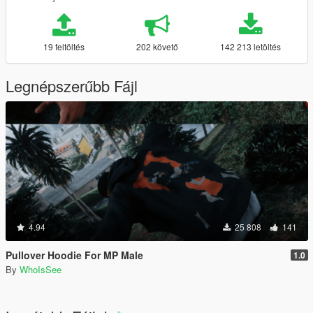
19 feltöltés
202 követő
142 213 letöltés
Legnépszerűbb Fájl
4.94
25 808
141
Pullover Hoodie For MP Male
1.0
By
WhoIsSee