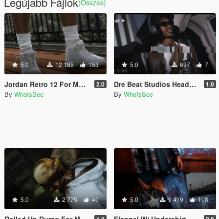
Legújabb Fájlok
(Összes)
5.0
12 185
153
5.0
697
7
Jordan Retro 12 For MP Male
Dre Beat Studios Headphones For Mp Male & Female
2.0
1.0
By
WhoIsSee
By
WhoIsSee
5.0
2 775
40
5.0
9 419
108
Rolled Up Durag For MP Male
Flannel W/ Undershirt For MP Male
1.0
2.0