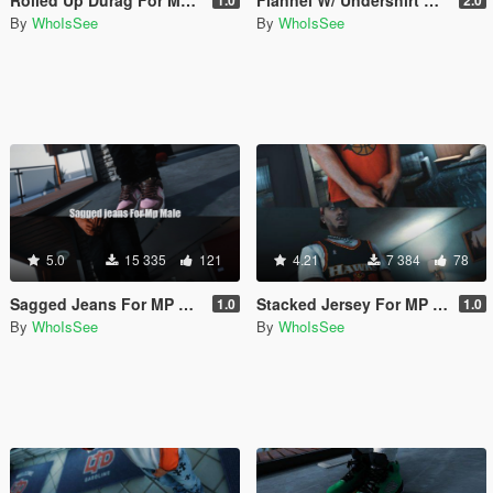
By
WhoIsSee
By
WhoIsSee
5.0
15 335
121
4.21
7 384
78
Sagged Jeans For MP Male
Stacked Jersey For MP Male
1.0
1.0
By
WhoIsSee
By
WhoIsSee