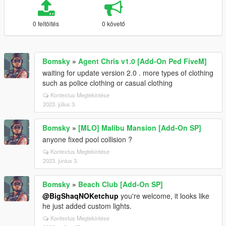
0 feltöltés
0 követő
Bomsky
»
Agent Chris v1.0 [Add-On Ped FiveM]
waiting for update version 2.0 . more types of clothing
such as police clothing or casual clothing
Kontextus Megtekintése
2023. július 3.
Bomsky
»
[MLO] Malibu Mansion [Add-On SP]
anyone fixed pool collision ?
Kontextus Megtekintése
2023. június 3.
Bomsky
»
Beach Club [Add-On SP]
@BigShaqNOKetchup
you're welcome, it looks like
he just added custom lights.
Kontextus Megtekintése