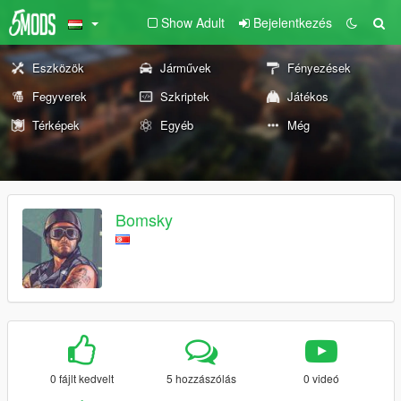
Show Adult
Bejelentkezés
Eszközök
Járművek
Fényezések
Fegyverek
Szkriptek
Játékos
Térképek
Egyéb
Még
Bomsky
0 fájlt kedvelt
5 hozzászólás
0 videó