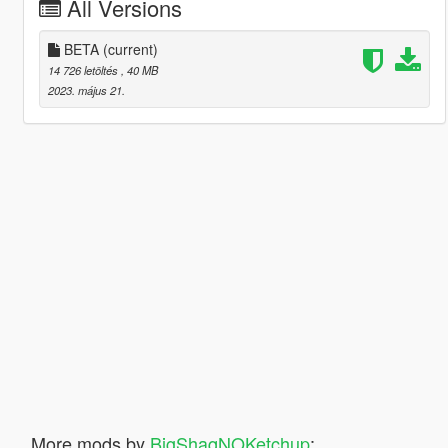
All Versions
BETA
(current)
14 726 letöltés
, 40 MB
2023. május 21.
More mods by
BigShaqNOKetchup
: