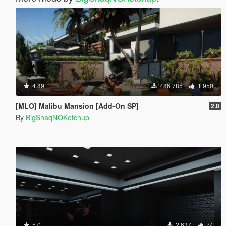
4.89
486 785
1 950
[MLO] Malibu Mansion [Add-On SP]
2.0
By
BigShaqNOKetchup
5.0
2 637
74