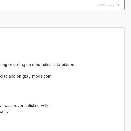
2023. május 21.
ng or selling on other sites is forbidden.
credits and on gta5-mods.com.
i was never satisfied with it.
ality!