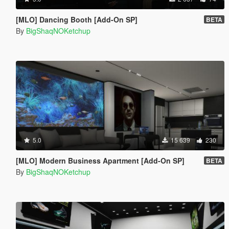
[MLO] Dancing Booth [Add-On SP]
BETA
By
BigShaqNOKetchup
5.0
15 639
230
[MLO] Modern Business Apartment [Add-On SP]
BETA
By
BigShaqNOKetchup