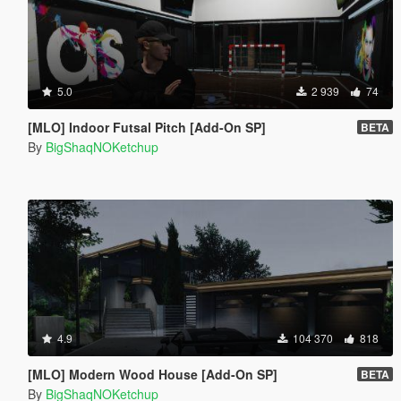
5.0
2 939
74
[MLO] Indoor Futsal Pitch [Add-On SP]
BETA
By
BigShaqNOKetchup
4.9
104 370
818
[MLO] Modern Wood House [Add-On SP]
BETA
By
BigShaqNOKetchup