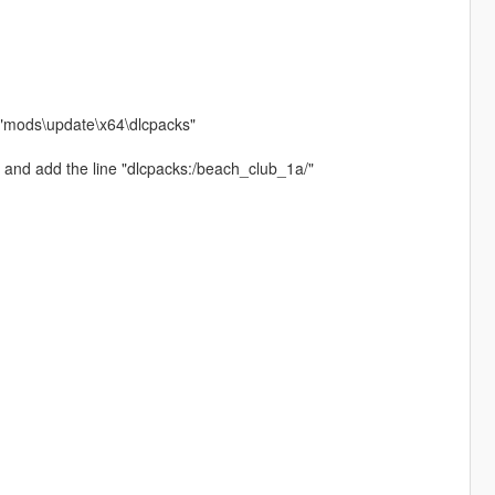
h "mods\update\x64\dlcpacks"
 and add the line "dlcpacks:/beach_club_1a/"