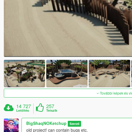
További képek és v
14 727
257
Letöltés
Tetszik
BigShaqNOKetchup
Szerző
old project! can contain bugs etc.