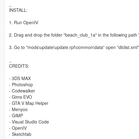
_
INSTALL:
1. Run OpenIV
2. Drag and drop the folder "beach_club_1a" in the following pat
3. Go to "mods\update\update.rpf\common\data" open "dlclist.xml"
_
CREDITS:
- 3DS MAX
- Photoshop
- Codewalker
- Gims EVO
- GTA V Map Helper
- Menyoo
- GIMP
- Visual Studio Code
- OpenIV
- Sketchfab