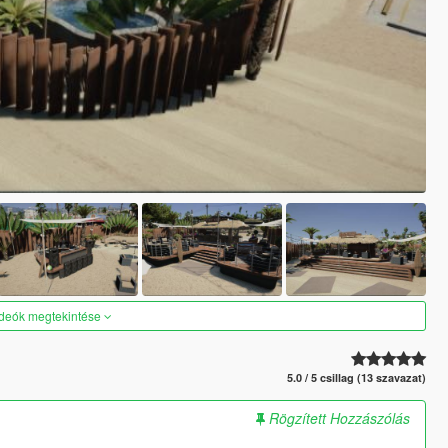
ideók megtekintése
5.0 / 5 csillag (13 szavazat)
Rögzített Hozzászólás