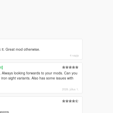
x it. Great mod otherwise.
4 napja
t]
oo. Always looking forwards to your mods. Can you
 iron sight variants. Also has some issues with
2026. július 1.
eapons.