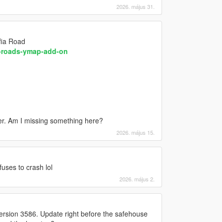
2026. május 31.
fia Road
-roads-ymap-add-on
ther. Am I missing something here?
2026. május 15.
fuses to crash lol
2026. május 2.
ersion 3586. Update right before the safehouse