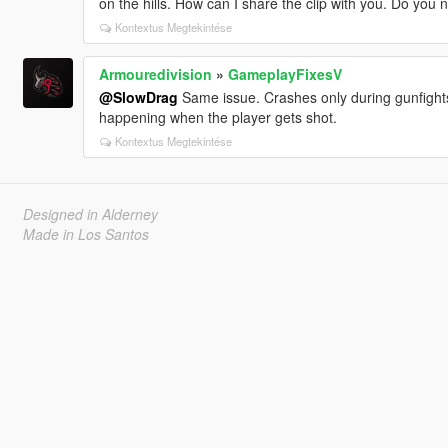
on the hills. How can I share the clip with you. Do you 
Kontextus Megtekintése
Armouredivision
»
GameplayFixesV
@SlowDrag
Same issue. Crashes only during gunfights (n
happening when the player gets shot.
Kontextus Megtekintése
Designed in Alderney
Made in Los Santos