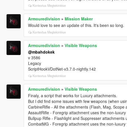
Kontextus Megtekintése
Armouredivision
»
Mission Maker
Would love to see an update of this. It's been so long.
Kontextus Megtekintése
Armouredivision
»
Visible Weapons
@mbahdokek
v 3586
Legacy
ScriptHookVDotNet-v3.7.0-nightly.142
Kontextus Megtekintése
Armouredivision
»
Visible Weapons
Finaly, a script that works for Luxury attachments.
But I did find some issues with few weapons (when usi
CarbineRifle - All the attachments (Flash, Mag, Scope a
AssaultRifle - Foregrip attachment uses the non-luxury 
Bullpup Rifle - Flashlight and Suppresser attachments u
CombatMG - Foregrip attachment uses the non-luxury v