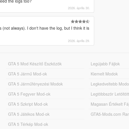
need the logs too?
2026. április 30.
ot always). I don't have the log, but I think it is
2026. április 29.
GTA 5 Mod Készítő Eszközök
Legújabb Fájlok
GTA 5 Jármű Mod-ok
Kiemelt Modok
GTA 5 Járműfényezési Modok
Legkedveltebb Modo
GTA 5 Fegyver Mod-ok
Legtöbbször Letöltö
GTA 5 Szkript Mod-ok
Magasan Értékelt Fá
GTA 5 Játékos Mod-ok
GTA5-Mods.com Rang
GTA 5 Térkép Mod-ok