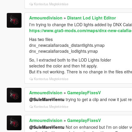
Kontextus Megtekintése
Armouredivision
»
Distant Lod Light Editor
I'm trying to change the LOD lights added by DNX Cala
https://www.gta5-mods.com/maps/dnx-new-calafia
Has two files
dnx_newcalafiaroads_distantlights.ymap
dnx_newcalafiaroads_lodlights.ymap
So, I extracted both to the LOD Lights folder
selected the color and then hit apply.
But it's not working. There is no change in the files ei
Kontextus Megtekintése
Armouredivision
»
GameplayFixesV
@SuleMareVientu
trying to get a clip and now it just re
Kontextus Megtekintése
Armouredivision
»
GameplayFixesV
@SuleMareVientu
Not on enhanced but I'm on older v