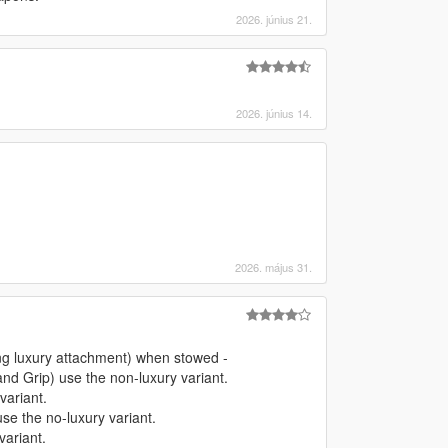
2026. június 21.
2026. június 14.
2026. május 31.
ng luxury attachment) when stowed -
nd Grip) use the non-luxury variant.
variant.
se the no-luxury variant.
ariant.