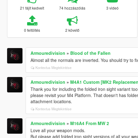
21 fájlt kedvelt
74 hozzászólás
3 videó
0 feltöltés
2 követő
Armouredivision
»
Blood of the Fallen
Almost all the normals are inverted. You should try to fi
Kontextus Megtekintése
Armouredivision
»
M4A1 Custom [MK2 Replacemen
Thank you for including the folded iron sight variant t
please revisit your M4 Platform. That doesn't has folder
attachment locations.
Kontextus Megtekintése
Armouredivision
»
M16A4 From MW 2
Love all your weapon mods.
But please add folded iron sight versions of all your w