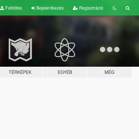
Feltöltés
Bejelentkezés
Regisztráció
TÉRKÉPEK
EGYÉB
MÉG