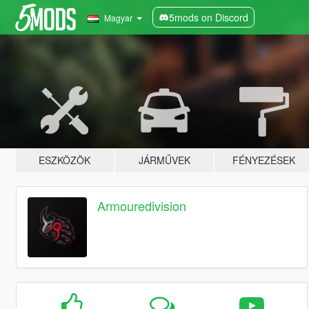
5mods on Discord
Magyar
ESZKÖZÖK
JÁRMŰVEK
FÉNYEZÉSEK
Armouredivision