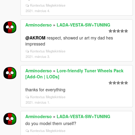
Kontextus Megtekintése
2021. március 4.
Arminoderso
»
LADA-VESTA-SW+TUNING
@AKROM
respect, showed ur art my dad hes
impressed
Kontextus Megtekintése
2021. március 3.
Arminoderso
»
Lore-friendly Tuner Wheels Pack
[Add-On | LODs]
thanks for everything
Kontextus Megtekintése
2021. március 1.
Arminoderso
»
LADA-VESTA-SW+TUNING
do you model them urself?
Kontextus Megtekintése