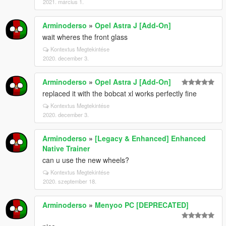
2021. március 1.
Arminoderso
»
Opel Astra J [Add-On]
wait wheres the front glass
Kontextus Megtekintése
2020. december 3.
Arminoderso
»
Opel Astra J [Add-On]
replaced it with the bobcat xl works perfectly fine
Kontextus Megtekintése
2020. december 3.
Arminoderso
»
[Legacy & Enhanced] Enhanced
Native Trainer
can u use the new wheels?
Kontextus Megtekintése
2020. szeptember 18.
Arminoderso
»
Menyoo PC [DEPRECATED]