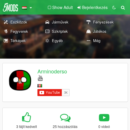
Show Adult
Bejelentkezés
Eszközök
Járművek
Fényezések
Fegyverek
Szkriptek
Játékos
Térképek
Egyéb
Még
Arminoderso
3 fájlt kedvelt
25 hozzászólás
0 videó