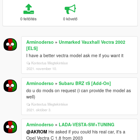
0 feltöltés
0 követő
Arminoderso
»
Unmarked Vauxhall Vectra 2002
[ELS]
I have a better vectra model ask me if you want it
Kontextus Megtekintése
2021. november 10.
Arminoderso
»
Subaru BRZ tS [Add-On]
do u do mods on request (i can provide the model as
well)
Kontextus Megtekintése
2021. október 3.
Arminoderso
»
LADA-VESTA-SW+TUNING
@AKROM
He asked if you could his real car, it's a
Opel Vectra C 1.8 from 2003