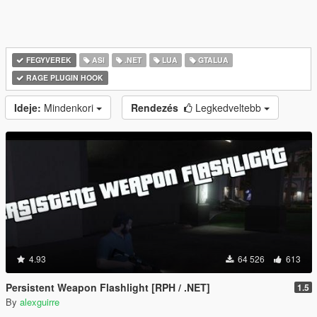
FEGYVEREK
ASI
.NET
LUA
GTALUA
RAGE PLUGIN HOOK
Ideje:
Mindenkori
Rendezés
Legkedveltebb
4.93
64 526
613
Persistent Weapon Flashlight [RPH / .NET]
1.5
By
alexguirre