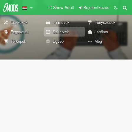
Show Adult
Bejelentkezés
Eszközök
Járművek
Fényezések
Fegyverek
Szkriptek
Játékos
Térképek
Egyéb
Még