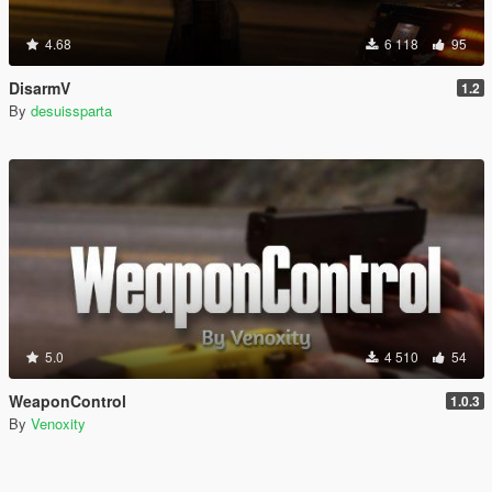
4.68
6 118
95
DisarmV
1.2
By
desuissparta
5.0
4 510
54
WeaponControl
1.0.3
By
Venoxity