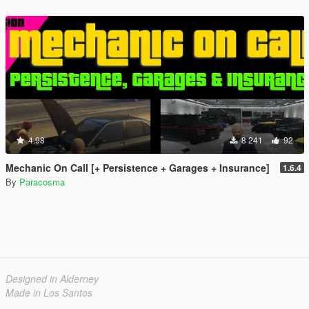
4.98
8 241
92
Mechanic On Call [+ Persistence + Garages + Insurance]
1.6.4
By
Paracosma
Designed in Alderney
Made in Los Santos