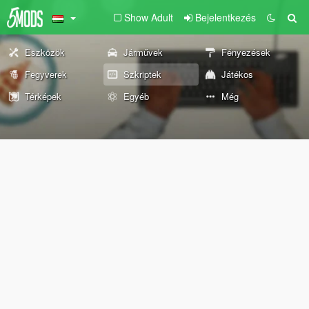
Show Adult
Bejelentkezés
Eszközök
Járművek
Fényezések
Fegyverek
Szkriptek
Játékos
Térképek
Egyéb
Még