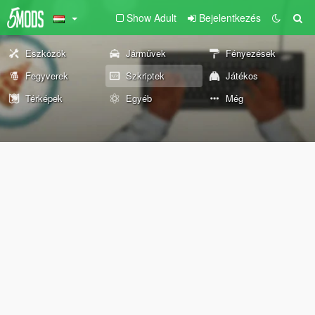
Show Adult
Bejelentkezés
Eszközök
Járművek
Fényezések
Fegyverek
Szkriptek
Játékos
Térképek
Egyéb
Még