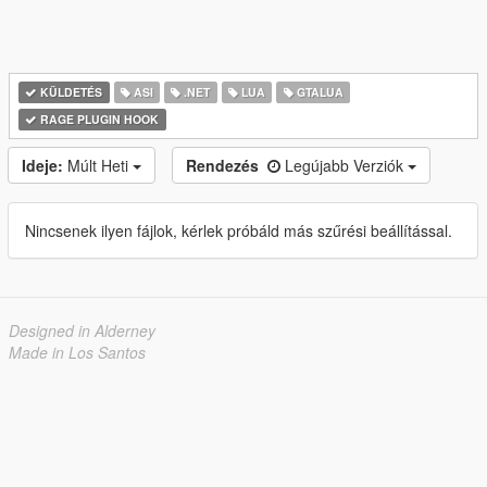
KÜLDETÉS
ASI
.NET
LUA
GTALUA
RAGE PLUGIN HOOK
Ideje:
Múlt Heti
Rendezés
Legújabb Verziók
Nincsenek ilyen fájlok, kérlek próbáld más szűrési beállítással.
Designed in Alderney
Made in Los Santos