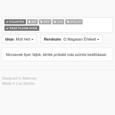
KÜLDETÉS
ASI
.NET
LUA
GTALUA
RAGE PLUGIN HOOK
Ideje:
Múlt Heti
Rendezés
Magasan Értékelt
Nincsenek ilyen fájlok, kérlek próbáld más szűrési beállítással.
Designed in Alderney
Made in Los Santos