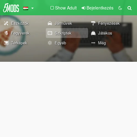
Show Adult
Bejelentkezés
Eszközök
Járművek
Fényezések
Fegyverek
Szkriptek
Játékos
Térképek
Egyéb
Még