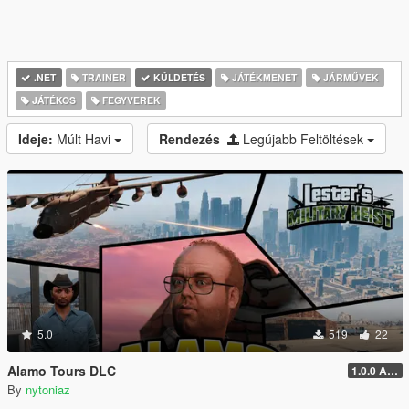
.NET
TRAINER
KÜLDETÉS
JÁTÉKMENET
JÁRMŰVEK
JÁTÉKOS
FEGYVEREK
Ideje:
Múlt Havi
Rendezés
Legújabb Feltöltések
5.0
519
22
Alamo Tours DLC
1.0.0 Alpha
By
nytoniaz