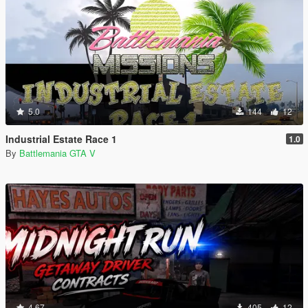
5.0
144
12
Industrial Estate Race 1
1.0
By
Battlemania GTA V
4.67
405
12