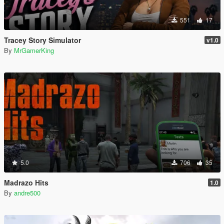
551
17
Tracey Story Simulator
v1.0
By
MrGamerKing
5.0
706
35
Madrazo Hits
1.0
By
andre500