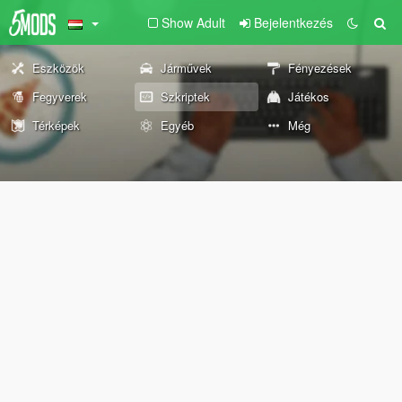
Show Adult
Bejelentkezés
Eszközök
Járművek
Fényezések
Fegyverek
Szkriptek
Játékos
Térképek
Egyéb
Még