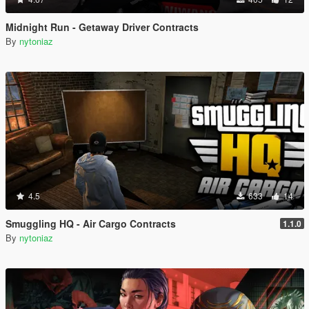
Midnight Run - Getaway Driver Contracts
By
nytoniaz
4.5
633
14
Smuggling HQ - Air Cargo Contracts
1.1.0
By
nytoniaz