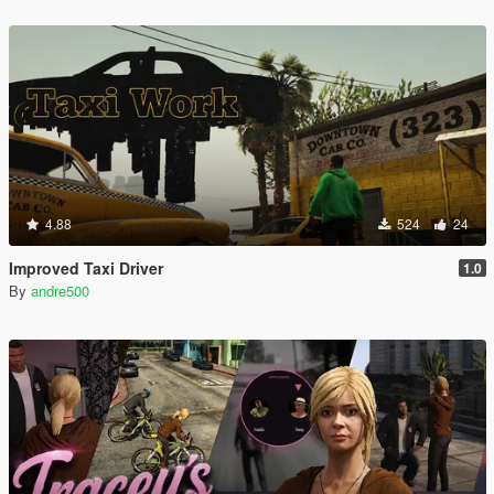
4.88
524
24
Improved Taxi Driver
1.0
By
andre500