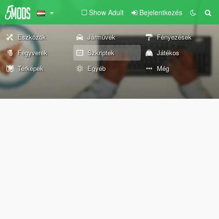
Show Adult
Bejelentkezés
Eszközök
Járművek
Fényezések
Fegyverek
Szkriptek
Játékos
Térképek
Egyéb
Még