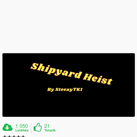
1 050
21
Letöltés
Tetszik