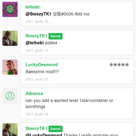
leihebi
@SteezyTK1
贺图#0036 Add me
2021. április 19.
SteezyTK1
Szerző
@leihebi
added
2021. április 19.
LuckyDesmond
Awesome mod!!!!
2021. április 29.
Albatros
can you add a wanted level 1star/container or
somthings
2021. április 29.
SteezyTK1
Szerző
@LuckyDesmond
Thanks I really apricate your