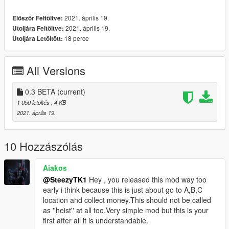
The Homie#2922
2021. április 19.
Először Feltöltve:
2021. április 19.
Utoljára Feltöltve:
18 perce
Utoljára Letöltött:
All Versions
0.3 BETA
(current)
1 050 letöltés
, 4 KB
2021. április 19.
10 Hozzászólás
Aiakos
@SteezyTK1
Hey , you released this mod way too
early i think because this is just about go to A,B,C
location and collect money.This should not be called
as ''heist'' at all too.Very simple mod but this is your
first after all it is understandable.