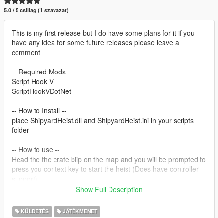
5.0 / 5 csillag (1 szavazat)
This is my first release but I do have some plans for it if you
have any idea for some future releases please leave a
comment
-- Required Mods --
Script Hook V
ScriptHookVDotNet
-- How to Install --
place ShipyardHeist.dll and ShipyardHeist.ini in your scripts
folder
-- How to use --
Head the the crate blip on the map and you will be prompted to
press you context key to start the heist (Does have controller
support)
Show Full Description
-- Contact Me --
if you would like to contact me you can reach me via my
KÜLDETÉS
JÁTÉKMENET
discord