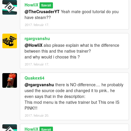
HowliX
Szerző
@TheCrusaderYT
Yeah mate good tutorial do you
have steam??
2017. február 17.
rgargvanshu
@HowliX
also please explain what is the difference
between this and the native trainer?
and why would i choose this ?
2017. február 17.
Quakex64
@rgargvanshu
there is NO difference.... he probably
used the source code and changed it to pink.. he
even says that in the description:
This mod menu is the native trainer but This one IS
PINK!!!
2017. február 20.
HowliX
Szerző