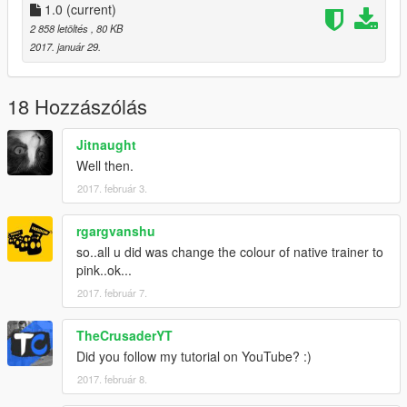
1.0
(current)
2 858 letöltés
, 80 KB
2017. január 29.
18 Hozzászólás
Jitnaught
Well then.
2017. február 3.
rgargvanshu
so..all u did was change the colour of native trainer to
pink..ok...
2017. február 7.
TheCrusaderYT
Did you follow my tutorial on YouTube? :)
2017. február 8.