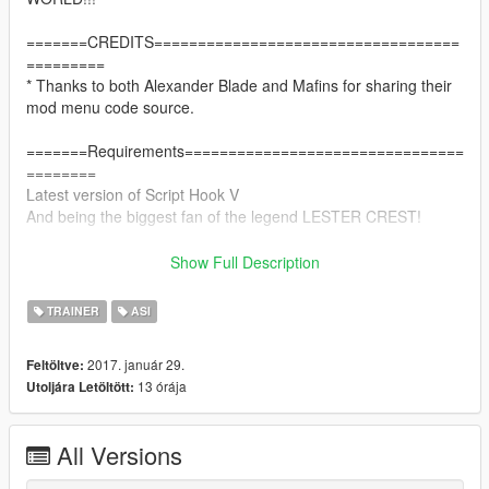
=======CREDITS===================================
=========
* Thanks to both Alexander Blade and Mafins for sharing their
mod menu code source.
=======Requirements================================
========
Latest version of Script Hook V
And being the biggest fan of the legend LESTER CREST!
=======Support me by
Show Full Description
subscribing==============================
www.youtube.com/HowliX
TRAINER
ASI
DO NOT REUPLOAD WITHOUT MY PERMISSION >:( >_<
2017. január 29.
Feltöltve:
13 órája
Utoljára Letöltött:
All Versions