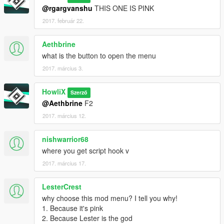
@rgargvanshu
THIS ONE IS PINK
2017. február 22.
Aethbrine
what is the button to open the menu
2017. március 3.
HowliX
Szerző
@Aethbrine
F2
2017. március 12.
nishwarrior68
where you get script hook v
2017. március 17.
LesterCrest
why choose this mod menu? I tell you why!
1. Because it's pink
2. Because Lester is the god