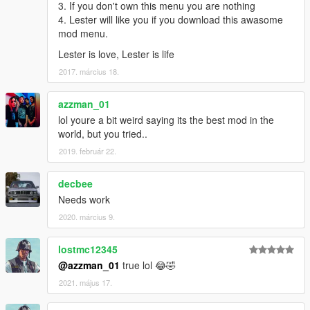
3. If you don't own this menu you are nothing
4. Lester will like you if you download this awasome
mod menu.
Lester is love, Lester is life
2017. március 18.
azzman_01
lol youre a bit weird saying its the best mod in the
world, but you tried..
2019. február 22.
decbee
Needs work
2020. március 9.
lostmc12345
@azzman_01
true lol 😂🤣
2021. május 17.