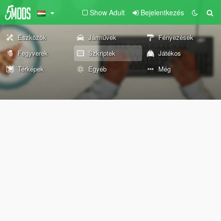
Show Adult
Bejelentkezés
Eszközök
Járművek
Fényezések
Fegyverek
Szkriptek
Játékos
Térképek
Egyéb
Még