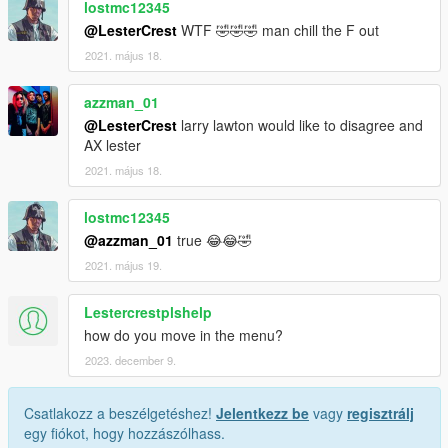
lostmc12345
@LesterCrest
WTF 🤣🤣🤣 man chill the F out
2021. május 18.
azzman_01
@LesterCrest
larry lawton would like to disagree and
AX lester
2021. május 18.
lostmc12345
@azzman_01
true 😂😂🤣
2021. május 19.
Lestercrestplshelp
how do you move in the menu?
2023. december 9.
Csatlakozz a beszélgetéshez!
Jelentkezz be
vagy
regisztrálj
egy fiókot, hogy hozzászólhass.