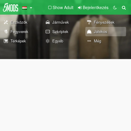
Show Adult
Bejelentkezés
Eszközök
Járművek
Fényezések
Fegyverek
Szkriptek
Játékos
Térképek
Egyéb
Még