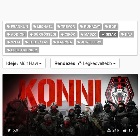
FRANKLIN
MICHAEL
TREVOR
RUHÁZAT
BŐR
ADD-ON
SŰRGŐSSÉGI
CIPŐK
MASZK
SISAK
HAJ
SZEM
TETOVÁLÁS
KARÓRA
JEWELLERY
LORE FRIENDLY
Ideje:
Múlt Havi
Rendezés
Legkedveltebb
5.0
216
18