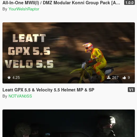
All-In-One MWII(I) / DMZ Modular Konni Group Pack [Add-On Ped & MP Male]
1.0.0
By
YourWelshRaptor
4.25
267
9
Leatt GPX 5.5 & Velocity 5.5 Helmet MP & SP
V1
By
NOTVAN0SS