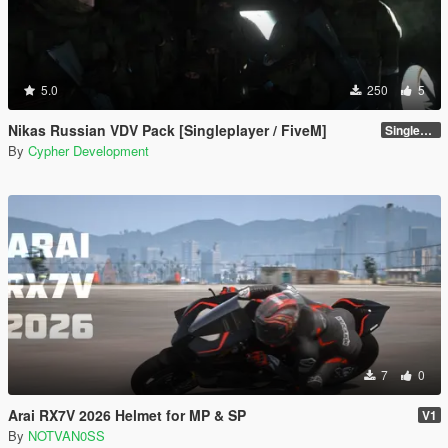
5.0
250
5
Nikas Russian VDV Pack [Singleplayer / FiveM]
Singleplayer 1.0
By
Cypher Development
7
0
Arai RX7V 2026 Helmet for MP & SP
V1
By
NOTVAN0SS