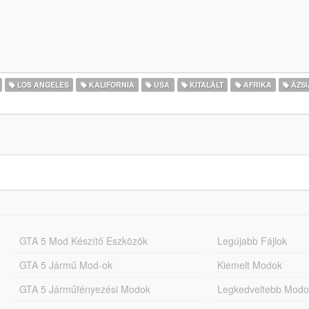
LOS ANGELES
KALIFORNIA
USA
KITALÁLT
AFRIKA
ÁZSI
GTA 5 Mod Készítő Eszközök
Legújabb Fájlok
GTA 5 Jármű Mod-ok
Kiemelt Modok
GTA 5 Járműfényezési Modok
Legkedveltebb Modo