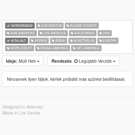
SŰRGŐSSÉGI
LOS SANTOS
BLAINE COUNTY
SAN ANDREAS
LOS ANGELES
KALIFORNIA
USA
KITALÁLT
AFRIKA
ÁZSIA
AUSZTRÁLIA
EURÓPA
KÖZEL KELET
ÉSZAK-AMERIKA
DÉL-AMERIKA
Ideje:
Múlt Heti
Rendezés
Legújabb Verziók
Nincsenek ilyen fájlok, kérlek próbáld más szűrési beállítással.
Designed in Alderney
Made in Los Santos