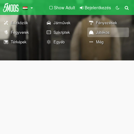
Show Adult
Bejelentkezés
Eszközök
Járművek
Fényezések
Fegyverek
Szkriptek
Játékos
Térképek
Egyéb
Még