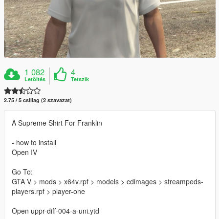
1 082
4
Letöltés
Tetszik
2.75 / 5 csillag (2 szavazat)
A Supreme Shirt For Franklin
- how to install
Open IV
Go To:
GTA V > mods > x64v.rpf > models > cdimages > streampeds-
players.rpf > player-one
Open uppr-diff-004-a-uni.ytd