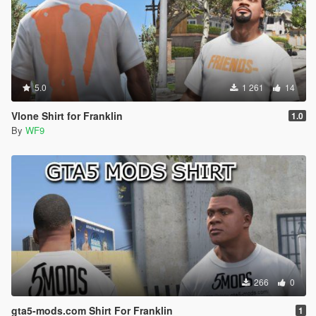
5.0
1 261
14
Vlone Shirt for Franklin
1.0
By
WF9
266
0
gta5-mods.com Shirt For Franklin
1