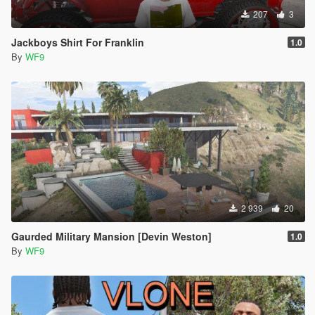
207
3
Jackboys Shirt For Franklin
1.0
By
WF9
2 939
20
Gaurded Military Mansion [Devin Weston]
1.0
By
WF9