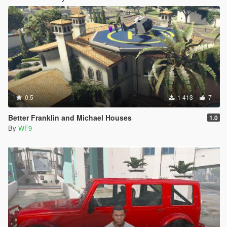
0.5
1 413
7
Better Franklin and Michael Houses
1.0
By
WF9