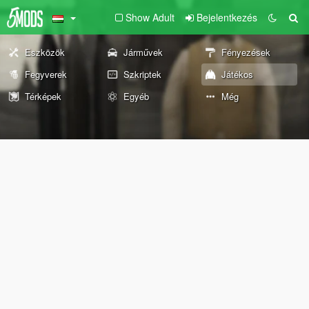
Show Adult
Bejelentkezés
Eszközök
Járművek
Fényezések
Fegyverek
Szkriptek
Játékos
Térképek
Egyéb
Még