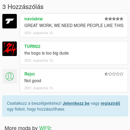
3 Hozzászólás
travisbtw
GREAT WORK, WE NEED MORE PEOPLE LIKE THIS
2021. augusztus 12.
TURN22
the bogo is too big dude
2021. augusztus 12.
Rejot
Not good
2021. augusztus 14.
Csatlakozz a beszélgetéshez!
Jelentkezz be
vagy
regisztrálj
egy fiókot, hogy hozzászólhass.
More mods by
WF9
: