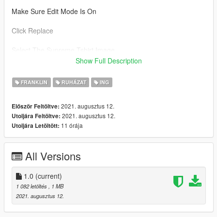
Make Sure Edit Mode Is On
Click Replace
Select The Supreme Tshirt Image
Show Full Description
Click Save
FRANKLIN
RUHÁZAT
ING
supreme
supreme shirt
2021. augusztus 12.
Először Feltöltve:
clothing
2021. augusztus 12.
Utoljára Feltöltve:
shirt
11 órája
Utoljára Letöltött:
All Versions
1.0
(current)
1 082 letöltés
, 1 MB
2021. augusztus 12.