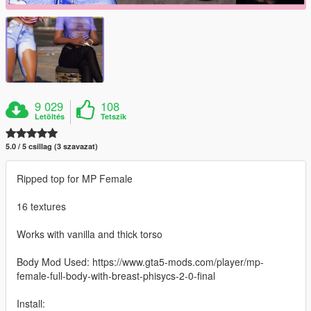
9 029
108
Letöltés
Tetszik
5.0 / 5 csillag (3 szavazat)
Ripped top for MP Female
16 textures
Works with vanilla and thick torso
Body Mod Used: https://www.gta5-mods.com/player/mp-
female-full-body-with-breast-phisycs-2-0-final
Install: