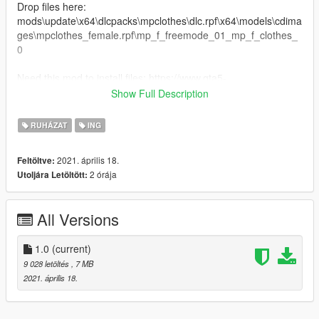
Drop files here:
mods\update\x64\dlcpacks\mpclothes\dlc.rpf\x64\models\cdima
ges\mpclothes_female.rpf\mp_f_freemode_01_mp_f_clothes_
0
Need this mod to install files: https://www.gta5-
mods.com/misc/mpclothes-addon-clothing-slots
Show Full Description
Note: If you have files with the same name, simply rename the
file and texture.
RUHÁZAT
ING
Credits: NP
2021. április 18.
Feltöltve:
2 órája
Utoljára Letöltött:
All Versions
1.0
(current)
9 028 letöltés
, 7 MB
2021. április 18.