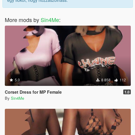
More mods by
Sin4Me
:
5.0
8 858
112
Corset Dress for MP Female
1.0
By
Sin4Me