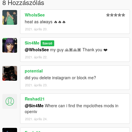
8 Hozzászólás
WhoIsSee
heat as always 🔥🔥🔥
2021. április 20.
Sin4Me
Szerző
@WhoIsSee
my guy 🙏🏽🙏🏽 Thank you ❤️
2021. április 22.
potentiaI
did you delete instagram or block me?
2021. április 23.
Reshad21
@Sin4Me
Where can i find the mpclothes mods in
openiv
2021. április 24.