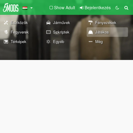
Show Adult
Bejelentkezés
Eszközök
Járművek
Fényezések
Fegyverek
Szkriptek
Játékos
Térképek
Egyéb
Még