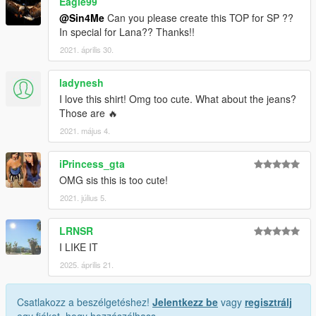
Eagle99
@Sin4Me
Can you please create this TOP for SP ??
In special for Lana?? Thanks!!
2021. április 30.
ladynesh
I love this shirt! Omg too cute. What about the jeans?
Those are 🔥
2021. május 4.
iPrincess_gta
OMG sis this is too cute!
2021. július 5.
LRNSR
I LIKE IT
2025. április 21.
Csatlakozz a beszélgetéshez!
Jelentkezz be
vagy
regisztrálj
egy fiókot, hogy hozzászólhass.