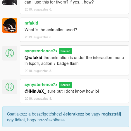
can i use this for fivem? if yes... how?
2019. augusztus 6.
rafakid
What is the animation used?
2019. augusztus 6.
synysterfence7x
Szerző
@rafakid
the animation is under the interaction menu
in lspdfr, action > badge flash
2019. augusztus 8.
synysterfence7x
Szerző
@iNinJaX_
sure but i dont know how lol
2019. augusztus 8.
Csatlakozz a beszélgetéshez!
Jelentkezz be
vagy
regisztrálj
egy fiókot, hogy hozzászólhass.