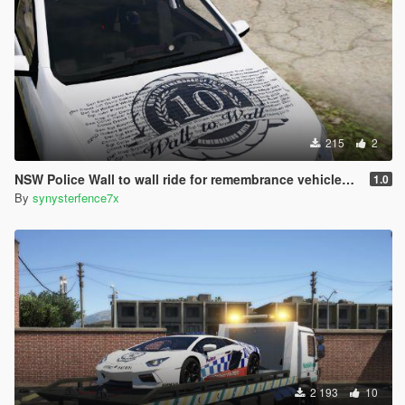
215
2
NSW Police Wall to wall ride for remembrance vehicles (vf and motorbike)
1.0
By
synysterfence7x
2 193
10