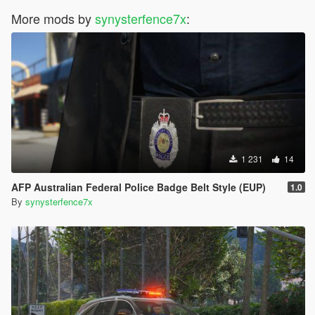
More mods by
synysterfence7x
:
1 231
14
AFP Australian Federal Police Badge Belt Style (EUP)
1.0
By
synysterfence7x