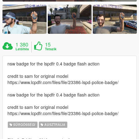
1 380
15
Letöltés
Tetszik
nsw badge for the lspdfr 0.4 badge flash action
credit to sam for original model
https://www.lcpdfr.com/files/file/23386-lspd-police-badge/
nsw badge for the lspdfr 0.4 badge flash action
credit to sam for original model
https://www.lcpdfr.com/files/file/23386-lspd-police-badge/
SŰRGŐSSÉGI
AUSZTRÁLIA