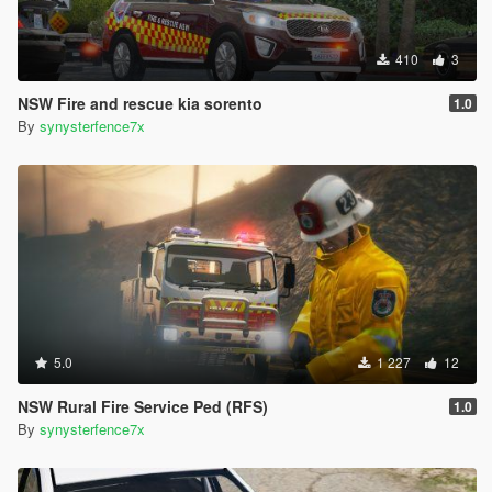
410
3
NSW Fire and rescue kia sorento
1.0
By
synysterfence7x
5.0
1 227
12
NSW Rural Fire Service Ped (RFS)
1.0
By
synysterfence7x