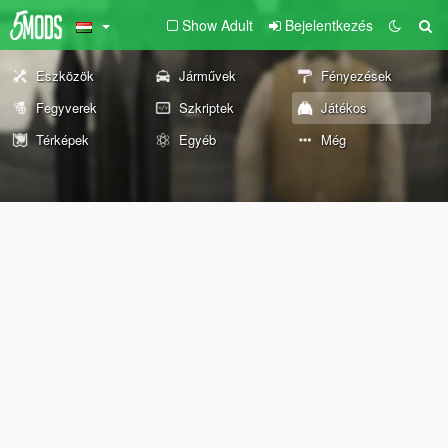
Show Adult
Bejelentkezés
Eszközök
Járművek
Fényezések
Fegyverek
Szkriptek
Játékos
Térképek
Egyéb
Még