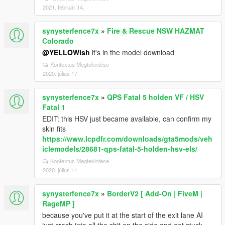
2021. február 14.
synysterfence7x
»
Fire & Rescue NSW HAZMAT
Colorado
@YELLOWish
it's in the model download
Kontextus Megtekintése
2020. július 17.
synysterfence7x
»
QPS Fatal 5 holden VF / HSV
Fatal 1
EDIT: this HSV just became available, can confirm my
skin fits
https://www.lcpdfr.com/downloads/gta5mods/veh
iclemodels/28681-qps-fatal-5-holden-hsv-els/
Kontextus Megtekintése
2020. július 11.
synysterfence7x
»
BorderV2 [ Add-On | FiveM |
RageMP ]
because you've put it at the start of the exit lane AI