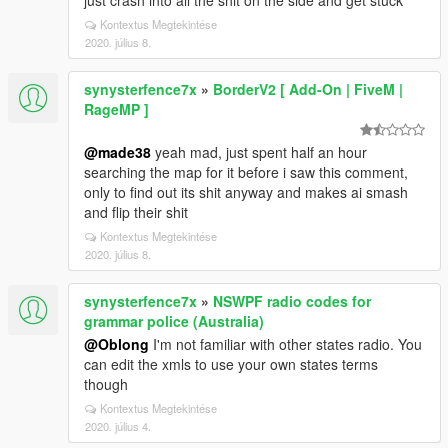
just crash into all the shit on the side and get stuck
Kontextus Megtekintése
2020. július 8.
synysterfence7x
»
BorderV2 [ Add-On | FiveM |
RageMP ]
@made38
yeah mad, just spent half an hour
searching the map for it before i saw this comment,
only to find out its shit anyway and makes ai smash
and flip their shit
Kontextus Megtekintése
2020. július 8.
synysterfence7x
»
NSWPF radio codes for
grammar police (Australia)
@Oblong
I'm not familiar with other states radio. You
can edit the xmls to use your own states terms
though
Kontextus Megtekintése
2020. július 4.