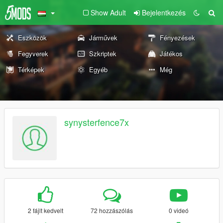
Show Adult
Bejelentkezés
Eszközök
Járművek
Fényezések
Fegyverek
Szkriptek
Játékos
Térképek
Egyéb
Még
synysterfence7x
2 fájlt kedvelt
72 hozzászólás
0 videó