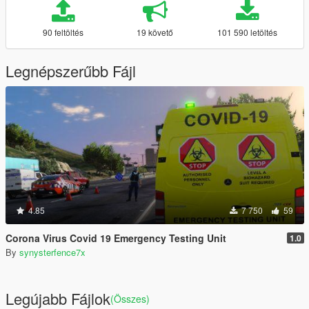
90 feltöltés
19 követő
101 590 letöltés
Legnépszerűbb Fájl
4.85
7 750
59
Corona Virus Covid 19 Emergency Testing Unit
1.0
By
synysterfence7x
Legújabb Fájlok
(Összes)