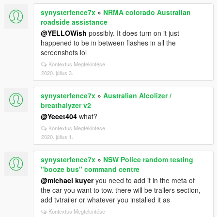
synysterfence7x
»
NRMA colorado Australian
roadside assistance
@YELLOWish
possibly. It does turn on it just
happened to be in between flashes in all the
screenshots lol
Kontextus Megtekintése
2020. július 3.
synysterfence7x
»
Australian Alcolizer /
breathalyzer v2
@Yeeet404
what?
Kontextus Megtekintése
2020. július 1.
synysterfence7x
»
NSW Police random testing
"booze bus" command centre
@michael kuyer
you need to add it in the meta of
the car you want to tow. there will be trailers section,
add tvtrailer or whatever you installed it as
Kontextus Megtekintése