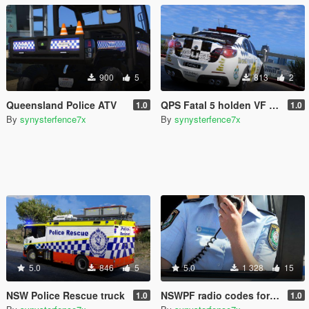
900
5
813
2
Queensland Police ATV
QPS Fatal 5 holden VF / HSV Fatal 1
1.0
1.0
By
synysterfence7x
By
synysterfence7x
5.0
846
5
5.0
1 328
15
NSW Police Rescue truck
NSWPF radio codes for grammar police (Australia)
1.0
1.0