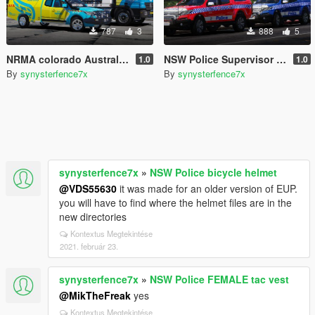
787
3
888
5
NRMA colorado Australian roadside assistance
NSW Police Supervisor Colorado's [4k]
1.0
1.0
By
synysterfence7x
By
synysterfence7x
synysterfence7x
»
NSW Police bicycle helmet
@VDS55630
it was made for an older version of EUP.
you will have to find where the helmet files are in the
new directories
Kontextus Megtekintése
2021. február 23.
synysterfence7x
»
NSW Police FEMALE tac vest
@MikTheFreak
yes
Kontextus Megtekintése