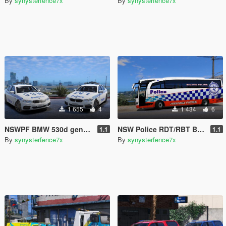
By
synysterfence7x
By
synysterfence7x
1 655
4
1 434
6
NSWPF BMW 530d general duties New South Wales Australia
NSW Police RDT/RBT Bus
1.1
1.1
By
synysterfence7x
By
synysterfence7x