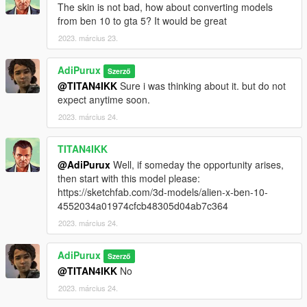
The skin is not bad, how about converting models
from ben 10 to gta 5? It would be great
2023. március 23.
AdiPurux
Szerző
@TITAN4IKK
Sure i was thinking about it. but do not
expect anytime soon.
2023. március 24.
TITAN4IKK
@AdiPurux
Well, if someday the opportunity arises,
then start with this model please:
https://sketchfab.com/3d-models/alien-x-ben-10-
4552034a01974cfcb48305d04ab7c364
2023. március 24.
AdiPurux
Szerző
@TITAN4IKK
No
2023. március 24.