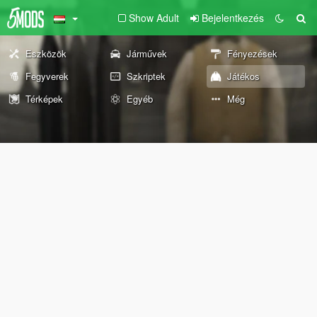
Show Adult
Bejelentkezés
Eszközök
Járművek
Fényezések
Fegyverek
Szkriptek
Játékos
Térképek
Egyéb
Még