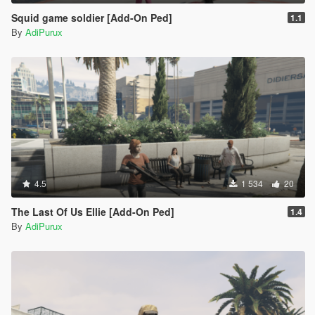
Squid game soldier [Add-On Ped]
1.1
By
AdiPurux
4.5
1 534
20
The Last Of Us Ellie [Add-On Ped]
1.4
By
AdiPurux