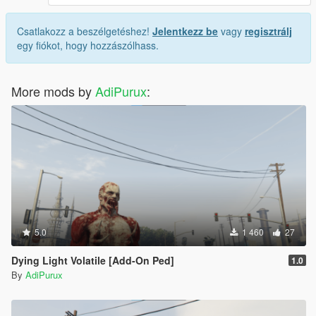
Csatlakozz a beszélgetéshez!
Jelentkezz be
vagy
regisztrálj
egy fiókot, hogy hozzászólhass.
More mods by
AdiPurux
:
5.0
1 460
27
Dying Light Volatile [Add-On Ped]
1.0
By
AdiPurux