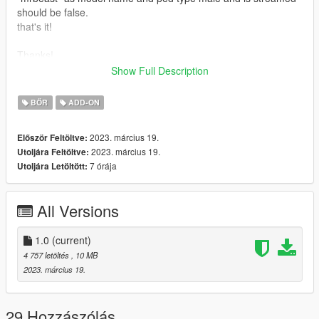
should be false.
that's it!
Thanks!
the model :- https://sketchfab.com/3d-models/mr-beast-
Show Full Description
8d31174cbd9c4f8da9a3efe051aa5fd5
BŐR
ADD-ON
2023. március 19.
Először Feltöltve:
2023. március 19.
Utoljára Feltöltve:
7 órája
Utoljára Letöltött:
All Versions
1.0
(current)
4 757 letöltés
, 10 MB
2023. március 19.
29 Hozzászólás