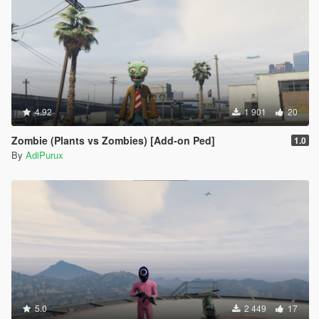
4.92
1 901
20
Zombie (Plants vs Zombies) [Add-on Ped]
1.0
By
AdiPurux
5.0
2 449
17