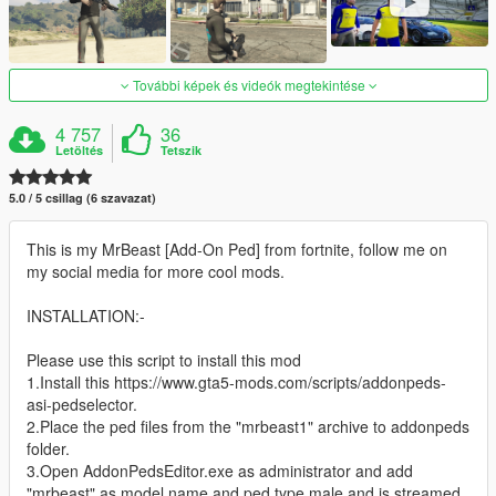
További képek és videók megtekintése
4 757
36
Letöltés
Tetszik
5.0 / 5 csillag (6 szavazat)
This is my MrBeast [Add-On Ped] from fortnite, follow me on
my social media for more cool mods.
INSTALLATION:-
Please use this script to install this mod
1.Install this https://www.gta5-mods.com/scripts/addonpeds-
asi-pedselector.
2.Place the ped files from the "mrbeast1" archive to addonpeds
folder.
3.Open AddonPedsEditor.exe as administrator and add
"mrbeast" as model name and ped type male and is streamed