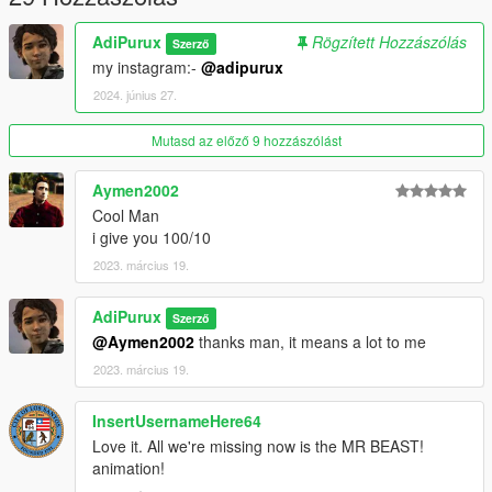
AdiPurux
Rögzített Hozzászólás
Szerző
my instagram:-
@adipurux
2024. június 27.
Mutasd az előző 9 hozzászólást
Aymen2002
Cool Man
i give you 100/10
2023. március 19.
AdiPurux
Szerző
@Aymen2002
thanks man, it means a lot to me
2023. március 19.
InsertUsernameHere64
Love it. All we're missing now is the MR BEAST!
animation!