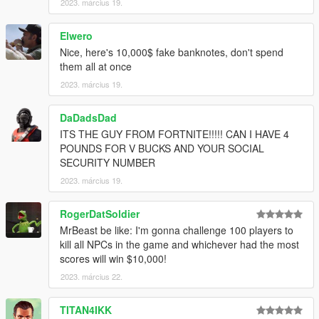
2023. március 19.
Elwero
Nice, here's 10,000$ fake banknotes, don't spend
them all at once
2023. március 19.
DaDadsDad
ITS THE GUY FROM FORTNITE!!!!! CAN I HAVE 4
POUNDS FOR V BUCKS AND YOUR SOCIAL
SECURITY NUMBER
2023. március 19.
RogerDatSoldier
MrBeast be like: I'm gonna challenge 100 players to
kill all NPCs in the game and whichever had the most
scores will win $10,000!
2023. március 22.
TITAN4IKK