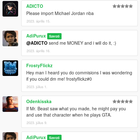
ADICTO
Please import Michael Jordan nba
2023. április 15.
AdiPurux
Szerző
@ADICTO
send me MONEY and i will do it, :)
2023. április 16.
FrostyFlickz
Hey man I heard you do commisions I was wondering
if you could dm me! frostyflickz#0
2023. július 1.
Odenkisska
If Mr. Beast saw what you made, he might pay you
and use that character when he plays GTA.
2023. július 9.
AdiPurux
Szerző