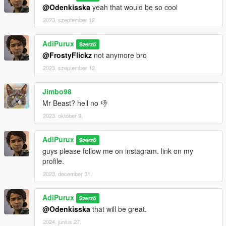
@Odenkisska
yeah that would be so cool
2023. szeptember 12.
AdiPurux
Szerző
@FrostyFlickz
not anymore bro
2023. szeptember 12.
Jimbo98
Mr Beast? hell no 👎
2023. október 9.
AdiPurux
Szerző
guys please follow me on instagram. link on my
profile.
2023. december 31.
AdiPurux
Szerző
@Odenkisska
that will be great.
2024. június 27.