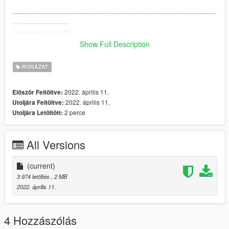
--------------------------------------------------------------------------------
----------------------
Installation for MP
Show Full Description
mods \ x64v.rpf \ models \ cdimages \ streamedpeds-mp.rpf \
mp-m-freemode-01_p
RUHÁZAT
------------------------------------------------- ------------------------------
-----------------------
2022. április 11.
Először Feltöltve:
DISCORD: https://discord.gg/s8M7Bk8pj9
2022. április 11.
Utoljára Feltöltve:
2 perce
Utoljára Letöltött:
All Versions
(current)
3 974 letöltés
, 2 MB
2022. április 11.
4 Hozzászólás