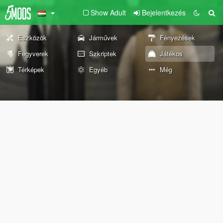
Show Adult
Bejelentkezés
Eszközök
Járművek
Fényezések
Fegyverek
Szkriptek
Játékos
Térképek
Egyéb
Még