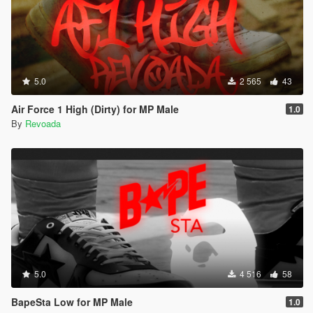
5.0
2 565
43
Air Force 1 High (Dirty) for MP Male
1.0
By
Revoada
5.0
4 516
58
BapeSta Low for MP Male
1.0