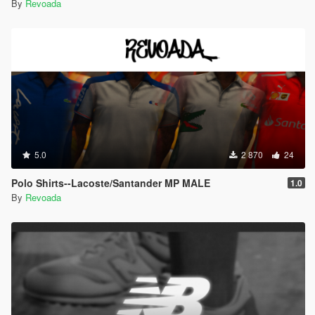
By
Revoada
5.0
2 870
24
Polo Shirts--Lacoste/Santander MP MALE
1.0
By
Revoada