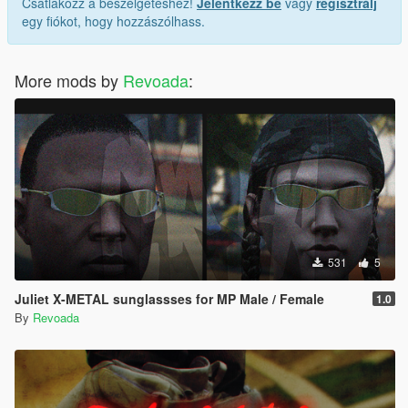
Csatlakozz a beszélgetéshez!
Jelentkezz be
vagy
regisztrálj
egy fiókot, hogy hozzászólhass.
More mods by
Revoada
:
531
5
Juliet X-METAL sunglassses for MP Male / Female
1.0
By
Revoada