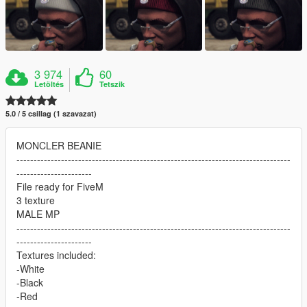
3 974
60
Letöltés
Tetszik
5.0 / 5 csillag (1 szavazat)
MONCLER BEANIE
--------------------------------------------------------------------------------
----------------------
File ready for FiveM
3 texture
MALE MP
--------------------------------------------------------------------------------
----------------------
Textures included:
-White
-Black
-Red