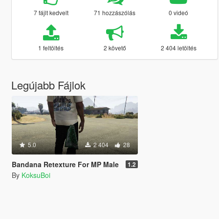
7 fájlt kedvelt
71 hozzászólás
0 videó
1 feltöltés
2 követő
2 404 letöltés
Legújabb Fájlok
5.0
2 404
28
Bandana Retexture For MP Male
1.2
By
KoksuBoi