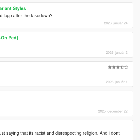
ariant Styles
 lcpp after the takedown?
2026. január 24.
-On Ped]
2026. január 2.
2026. január 1.
2025. december 22.
ust saying that its racist and disrespecting religion. And i dont