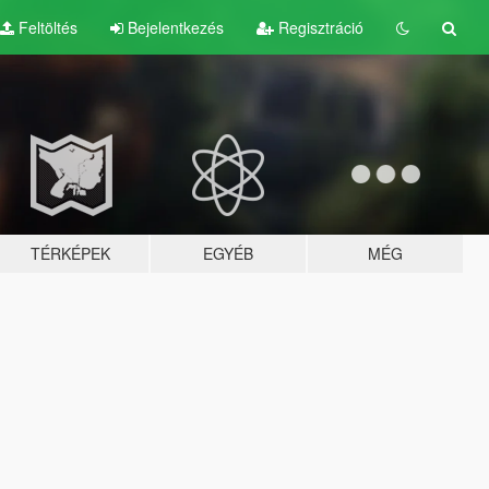
Feltöltés
Bejelentkezés
Regisztráció
TÉRKÉPEK
EGYÉB
MÉG