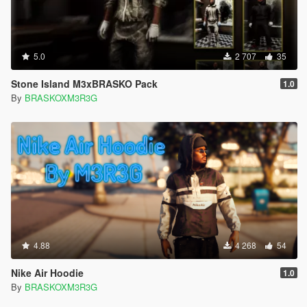
5.0
2 707
35
Stone Island M3xBRASKO Pack
1.0
By
BRASKOXM3R3G
4.88
4 268
54
Nike Air Hoodie
1.0
By
BRASKOXM3R3G