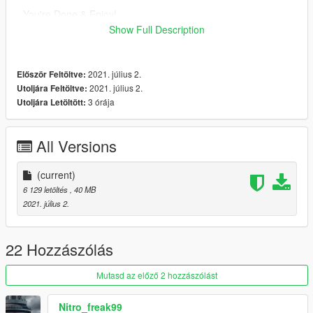
- You're Done & Enjoy!
Show Full Description
Have a Good Day !
2021. július 2.
Először Feltöltve:
2021. július 2.
Utoljára Feltöltve:
3 órája
Utoljára Letöltött:
All Versions
(current)
6 129 letöltés
, 40 MB
2021. július 2.
22 Hozzászólás
Mutasd az előző 2 hozzászólást
Nitro_freak99