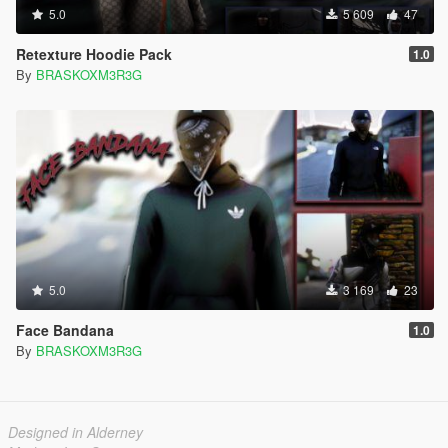
5.0
5 609
47
Retexture Hoodie Pack
1.0
By
BRASKOXM3R3G
5.0
3 169
23
Face Bandana
1.0
By
BRASKOXM3R3G
Designed in Alderney