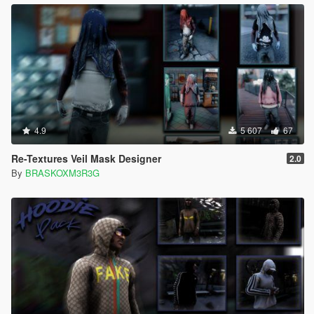
4.9
5 607
67
Re-Textures Veil Mask Designer
2.0
By
BRASKOXM3R3G