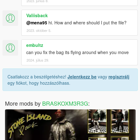
2023. június 8.
Valiisback
@mena95
hi. How and where should I put the file?
2023. október 5.
embultz
can you fix the bag its flying around when you move
2024. július 29.
Csatlakozz a beszélgetéshez!
Jelentkezz be
vagy
regisztrálj
egy fiókot, hogy hozzászólhass.
More mods by
BRASKOXM3R3G
: