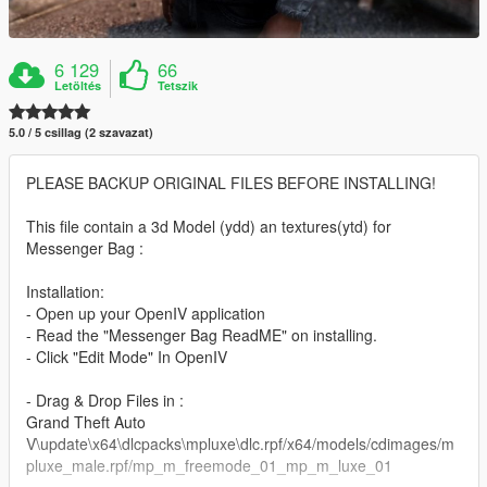
6 129
66
Letöltés
Tetszik
5.0 / 5 csillag (2 szavazat)
PLEASE BACKUP ORIGINAL FILES BEFORE INSTALLING!
This file contain a 3d Model (ydd) an textures(ytd) for
Messenger Bag :
Installation:
- Open up your OpenIV application
- Read the "Messenger Bag ReadME" on installing.
- Click "Edit Mode" In OpenIV
- Drag & Drop Files in :
Grand Theft Auto
V\update\x64\dlcpacks\mpluxe\dlc.rpf/x64/models/cdimages/m
pluxe_male.rpf/mp_m_freemode_01_mp_m_luxe_01