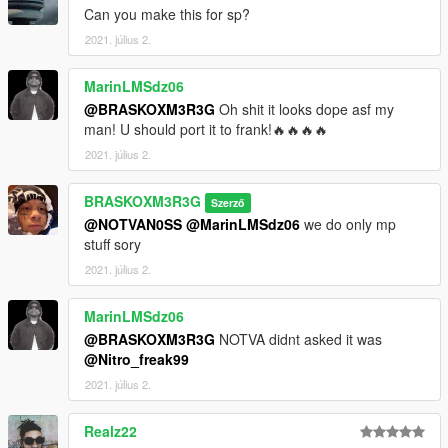
Can you make this for sp?
2021. július 2.
MarinLMSdz06
@BRASKOXM3R3G
Oh shit it looks dope asf my
man! U should port it to frank!🔥🔥🔥🔥
2021. július 2.
BRASKOXM3R3G
Szerző
@NOTVAN0SS
@MarinLMSdz06
we do only mp
stuff sory
2021. július 2.
MarinLMSdz06
@BRASKOXM3R3G
NOTVA didnt asked it was
@Nitro_freak99
2021. július 2.
Realz22