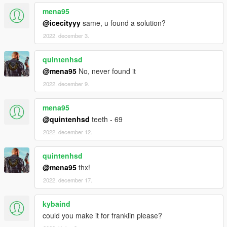
mena95
@icecityyy
same, u found a solution?
2022. december 3.
quintenhsd
@mena95
No, never found it
2022. december 9.
mena95
@quintenhsd
teeth - 69
2022. december 12.
quintenhsd
@mena95
thx!
2022. december 17.
kybaind
could you make it for franklin please?