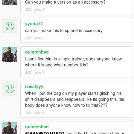
Can you make a version as an accessory?
2021. július 3.
yyong12
can yall make this to sp and in accessory
2021. július 3.
quintenhsd
I can't find him in simple trainer, does anyone know
where it is and what number it is?
2021. július 3.
icecityyy
When i put the bag on my player starts glitching his
shirt disappears and reappears like its going thru his
body does anyone know how to fix this????
2021. július 3.
quintenhsd
@BRASKOXM3R3G
I can't find him in simple trainer,