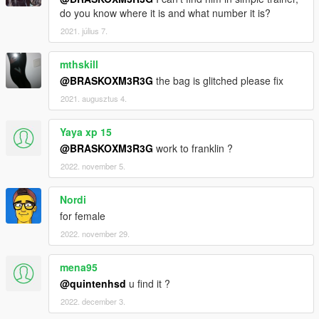
do you know where it is and what number it is?
2021. július 7.
mthskill
@BRASKOXM3R3G
the bag is glitched please fix
2021. augusztus 4.
Yaya xp 15
@BRASKOXM3R3G
work to franklin ?
2022. november 5.
Nordi
for female
2022. november 29.
mena95
@quintenhsd
u find it ?
2022. december 3.