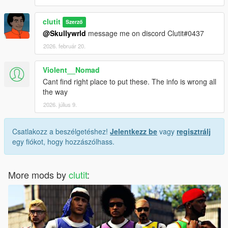
clutit
Szerző
@Skullywrld
message me on discord Clutit#0437
2026. február 20.
Violent__Nomad
Cant find right place to put these. The info is wrong all
the way
2026. július 9.
Csatlakozz a beszélgetéshez!
Jelentkezz be
vagy
regisztrálj
egy fiókot, hogy hozzászólhass.
More mods by
clutit
: