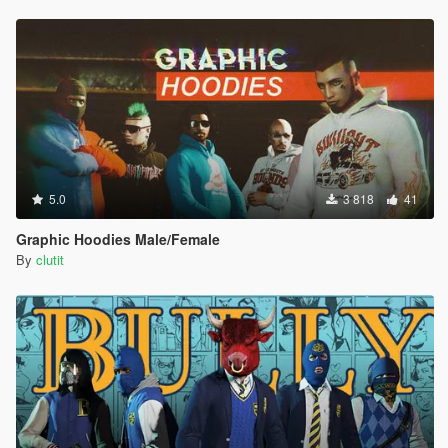
5.0
3 818
41
Graphic Hoodies Male/Female
By
clutit