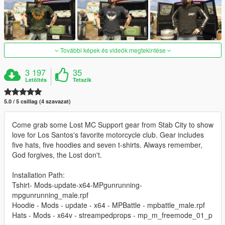
További képek és videók megtekintése
3 197
35
Letöltés
Tetszik
5.0 / 5 csillag (4 szavazat)
Come grab some Lost MC Support gear from Stab City to show
love for Los Santos's favorite motorcycle club. Gear includes
five hats, five hoodies and seven t-shirts. Always remember,
God forgives, the Lost don't.
Installation Path:
Tshirt- Mods-update-x64-MPgunrunning-
mpgunrunning_male.rpf
Hoodie - Mods - update - x64 - MPBattle - mpbattle_male.rpf
Hats - Mods - x64v - streampedprops - mp_m_freemode_01_p