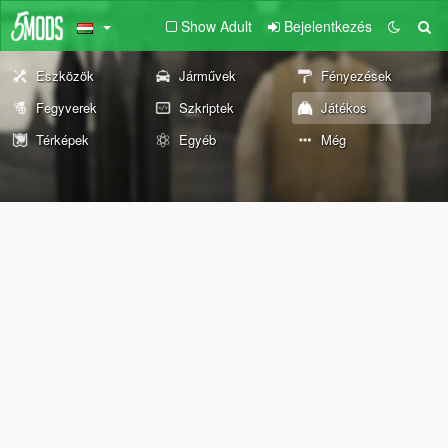
Show Adult
Bejelentkezés
Eszközök
Járművek
Fényezések
Fegyverek
Szkriptek
Játékos
Térképek
Egyéb
Még