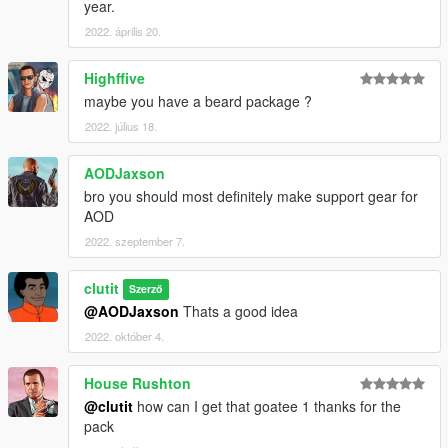
year.
2022. április 20.
Highffive
maybe you have a beard package ?
2022. július 18.
AODJaxson
bro you should most definitely make support gear for
AOD
2022. szeptember 7.
clutit
Szerző
@AODJaxson
Thats a good idea
2022. október 4.
House Rushton
@clutit
how can I get that goatee 1 thanks for the
pack