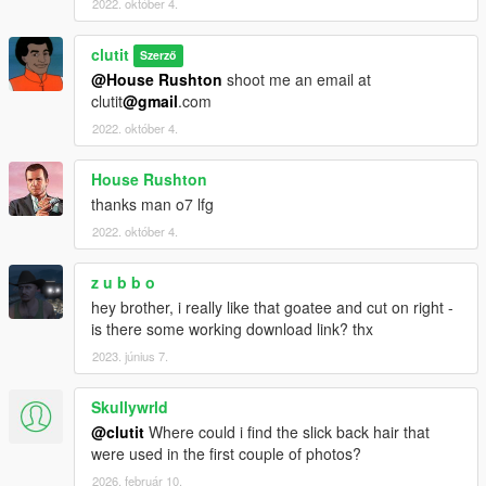
2022. október 4.
clutit
Szerző
@House Rushton
shoot me an email at
clutit
@gmail
.com
2022. október 4.
House Rushton
thanks man o7 lfg
2022. október 4.
z u b b o
hey brother, i really like that goatee and cut on right -
is there some working download link? thx
2023. június 7.
Skullywrld
@clutit
Where could i find the slick back hair that
were used in the first couple of photos?
2026. február 10.