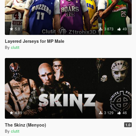
5.0
3 873
49
Layered Jerseys for MP Male
By
clutit
4.89
3 129
46
The Skinz (Menyoo)
1.0
By
clutit