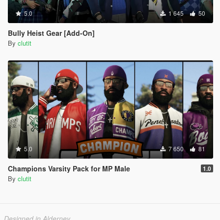
5.0
1 645
50
Bully Heist Gear [Add-On]
By
clutit
5.0
7 650
81
Champions Varsity Pack for MP Male
1.0
By
clutit
Designed in Alderney