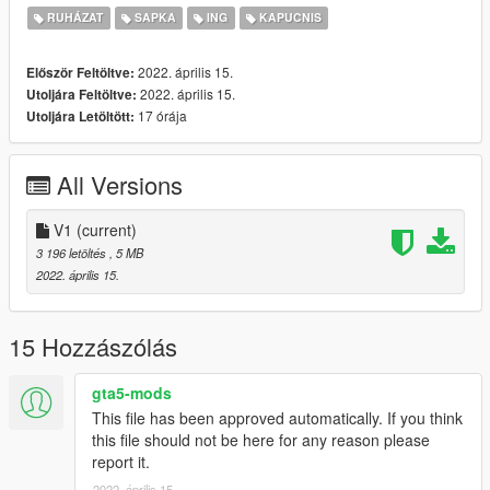
RUHÁZAT
SAPKA
ING
KAPUCNIS
2022. április 15.
Először Feltöltve:
2022. április 15.
Utoljára Feltöltve:
17 órája
Utoljára Letöltött:
All Versions
V1
(current)
3 196 letöltés
, 5 MB
2022. április 15.
15 Hozzászólás
gta5-mods
This file has been approved automatically. If you think
this file should not be here for any reason please
report it.
2022. április 15.