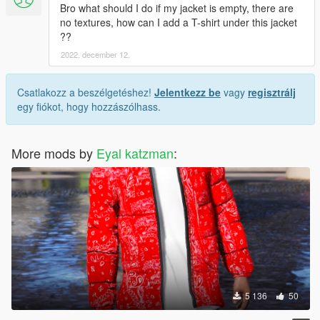
Bro what should I do if my jacket is empty, there are
no textures, how can I add a T-shirt under this jacket
??
2022. december 12.
Csatlakozz a beszélgetéshez!
Jelentkezz be
vagy
regisztrálj
egy fiókot, hogy hozzászólhass.
More mods by
Eyal katzman
:
5 136
50