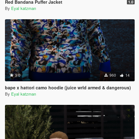
Red Bandana Puffer Jacket
1.0
By
Eyal katzman
5.0
960
14
bape x hattori camo hoodie (juice wrld armed & dangerous)
By
Eyal katzman