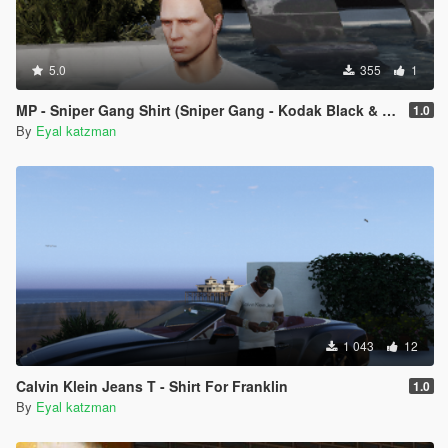
5.0
355
1
MP - Sniper Gang Shirt (Sniper Gang - Kodak Black & Jackboy gang)
1.0
By
Eyal katzman
1 043
12
Calvin Klein Jeans T - Shirt For Franklin
1.0
By
Eyal katzman