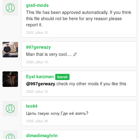
gta5-mods
This file has been approved automatically. If you think
this file should not be here for any reason please
report it.
2020. július 10.
997gerwazy
Man that is very cool.... 🌌
2020. július 10.
Eyal katzman
Szerző
@997gerwazy
check my other mods if you like this
2020. július 15.
leo84
Цепь такую хочу.Где её взять?
2022. július 28.
dimadimaghrin