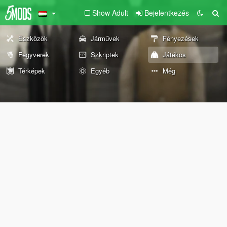
Show Adult
Bejelentkezés
Eszközök
Járművek
Fényezések
Fegyverek
Szkriptek
Játékos
Térképek
Egyéb
Még