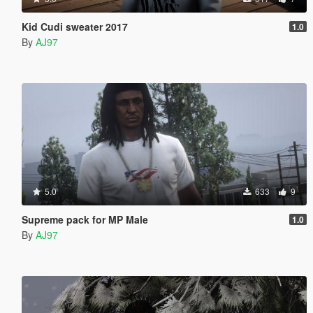
Kid Cudi sweater 2017
1.0
By
AJ97
5.0
633
9
Supreme pack for MP Male
1.0
By
AJ97