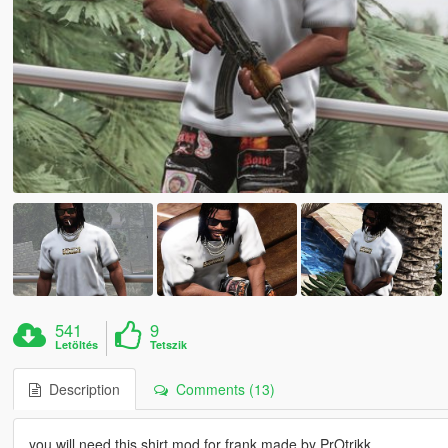
541
9
Letöltés
Tetszik
Description
Comments (13)
you will need this shirt mod for frank made by PrOtrikk.