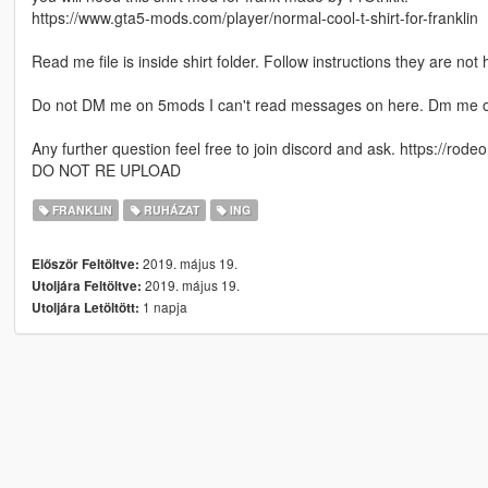
https://www.gta5-mods.com/player/normal-cool-t-shirt-for-franklin
Read me file is inside shirt folder. Follow instructions they are not 
Do not DM me on 5mods I can't read messages on here. Dm me o
Any further question feel free to join discord and ask. https://rodeo.
DO NOT RE UPLOAD
FRANKLIN
RUHÁZAT
ING
2019. május 19.
Először Feltöltve:
2019. május 19.
Utoljára Feltöltve:
1 napja
Utoljára Letöltött: