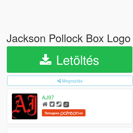
Jackson Pollock Box Log
Letöltés
Megosztás
AJ97
Támogass
-on