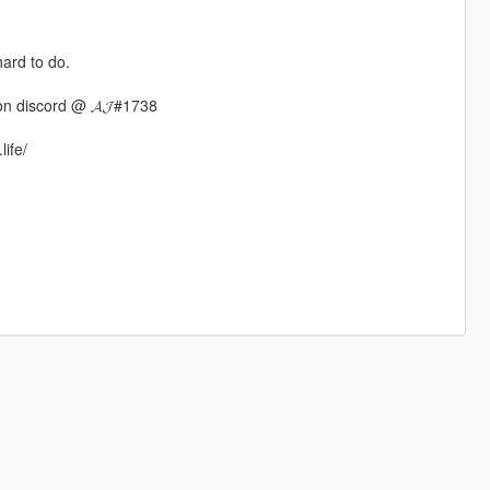
hard to do.
n discord @ 𝓐𝓙#1738
life/