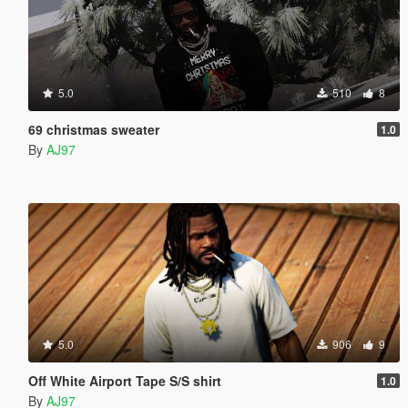
5.0
510
8
69 christmas sweater
1.0
By
AJ97
5.0
906
9
Off White Airport Tape S/S shirt
1.0
By
AJ97