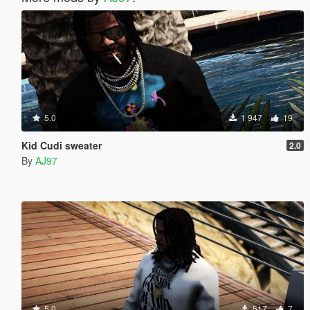
5.0
1 947
19
Kid Cudi sweater
2.0
By
AJ97
5.0
517
7