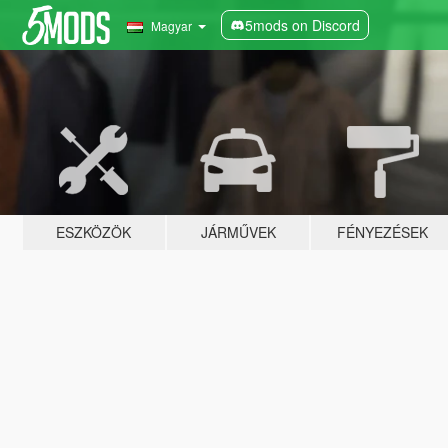
5mods on Discord
Magyar
ESZKÖZÖK
JÁRMŰVEK
FÉNYEZÉSEK