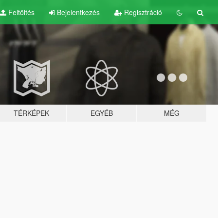
Feltöltés
Bejelentkezés
Regisztráció
TÉRKÉPEK
EGYÉB
MÉG