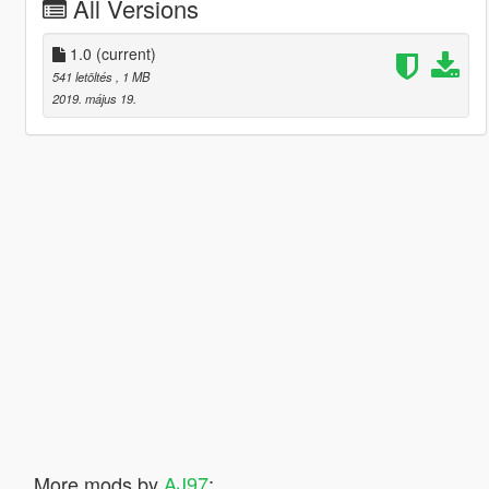
All Versions
1.0
(current)
541 letöltés
, 1 MB
2019. május 19.
More mods by
AJ97
: