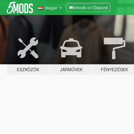
5mods on Discord
Magyar
ESZKÖZÖK
JÁRMŰVEK
FÉNYEZÉSEK