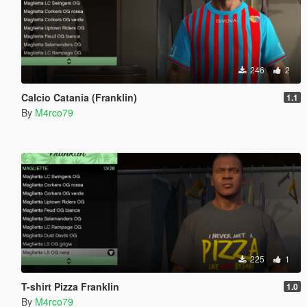
246
2
Calcio Catania (Franklin)
1.1
By
M4rco79
225
1
T-shirt Pizza Franklin
1.0
By
M4rco79