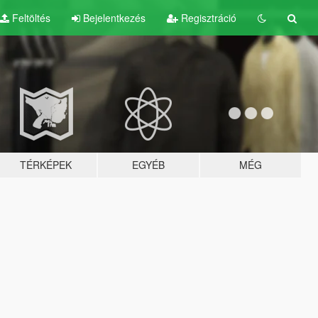
Feltöltés
Bejelentkezés
Regisztráció
TÉRKÉPEK
EGYÉB
MÉG