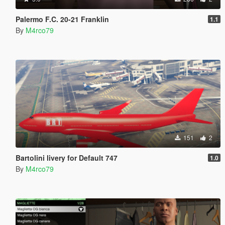
Palermo F.C. 20-21 Franklin
1.1
By
M4rco79
151
2
Bartolini livery for Default 747
1.0
By
M4rco79