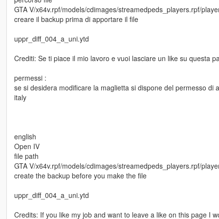
GTA V/x64v.rpf/models/cdimages/streamedpeds_players.rpf/play
creare il backup prima di apportare il file
uppr_diff_004_a_uni.ytd
Crediti: Se ti piace il mio lavoro e vuoi lasciare un like su questa
permessi :
se si desidera modificare la maglietta si dispone del permesso di 
italy
english
Open IV
file path
GTA V/x64v.rpf/models/cdimages/streamedpeds_players.rpf/play
create the backup before you make the file
uppr_diff_004_a_uni.ytd
Credits: If you like my job and want to leave a like on this page I wo