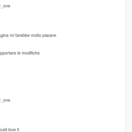
er_one
 pagina mi farebbe molto piacere
apportare le modifiche
er_one
uld love it