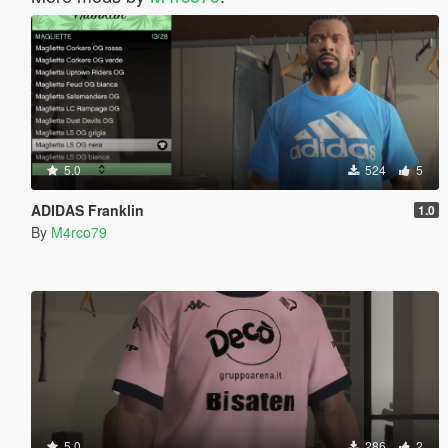
5.0
524
5
ADIDAS Franklin
1.0
By
M4rco79
5.0
286
2