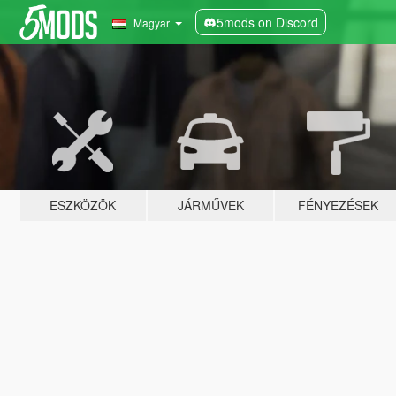
5mods on Discord
Magyar
ESZKÖZÖK
JÁRMŰVEK
FÉNYEZÉSEK