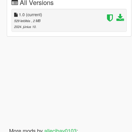
All Versions
1.0
(current)
529 letöltés
, 2 MB
2024. június 10.
More mods by
allecibay0103
: