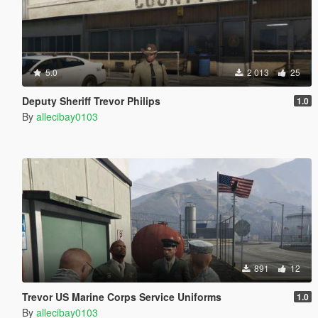
5.0
2 013
25
Deputy Sheriff Trevor Philips
1.0
By
allecibay0103
891
12
Trevor US Marine Corps Service Uniforms
1.0
By
allecibay0103