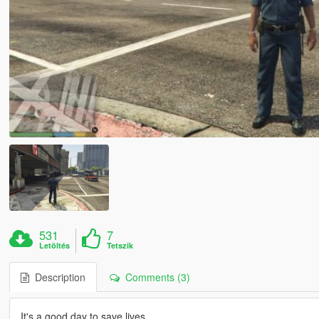
531
7
Letöltés
Tetszik
Description
Comments (3)
It's a good day to save lives