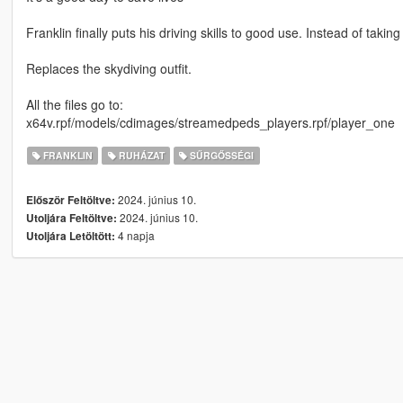
Franklin finally puts his driving skills to good use. Instead of takin
Replaces the skydiving outfit.
All the files go to:
x64v.rpf/models/cdimages/streamedpeds_players.rpf/player_one
FRANKLIN
RUHÁZAT
SŰRGŐSSÉGI
2024. június 10.
Először Feltöltve:
2024. június 10.
Utoljára Feltöltve:
4 napja
Utoljára Letöltött: