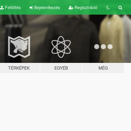
Feltöltés
Bejelentkezés
Regisztráció
TÉRKÉPEK
EGYÉB
MÉG