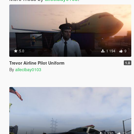
5.0
1 194
9
Trevor Airline Pilot Uniform
1.0
By
allecibay0103
1 230
12