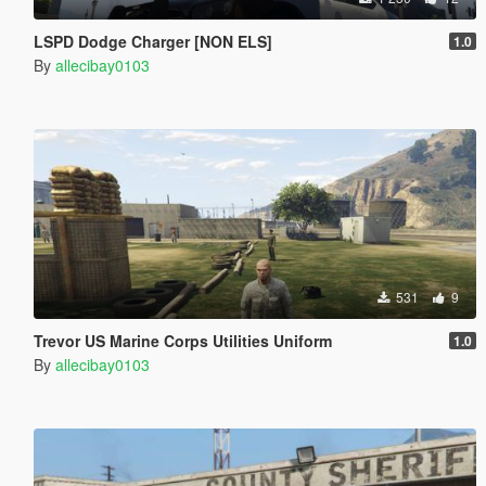
LSPD Dodge Charger [NON ELS]
1.0
By
allecibay0103
531
9
Trevor US Marine Corps Utilities Uniform
1.0
By
allecibay0103