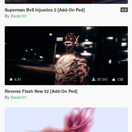
Superman BvS Injustice 2 [Add-On Ped]
4.0
By
Barak101
4.91
35 341
138
Reverse Flash New 52 [Add-On Ped]
By
Barak101