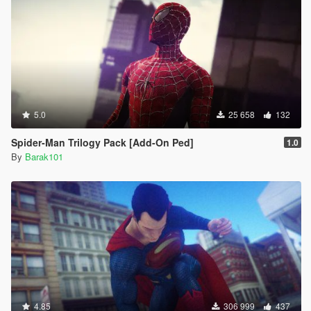
5.0
25 658
132
Spider-Man Trilogy Pack [Add-On Ped]
1.0
By
Barak101
4.85
306 999
437