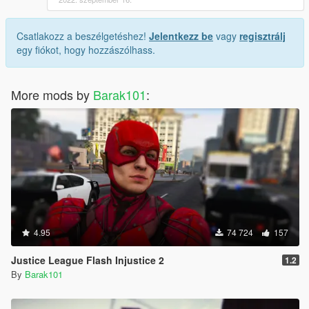
Csatlakozz a beszélgetéshez!
Jelentkezz be
vagy
regisztrálj
egy fiókot, hogy hozzászólhass.
More mods by
Barak101
:
4.95
74 724
157
Justice League Flash Injustice 2
1.2
By
Barak101