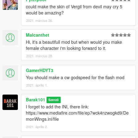
could make the skin of Vergil from devil may cry 5
would be amazing?
2021. március 26.
Malcanthet
Hi, it's a beautifull mod but when would you make
female character i'm looking forward to it.
2021. március 28.
GamerHDYT3
You should make a cw godspeed for the flash mod
2021. április 1.
Barak101
Szerző
I forget to add the INI, there link:
https://www.mediafire.com/file/ep7wck4nzwogkd9/De
monWings.ini/file
2021. április 2.