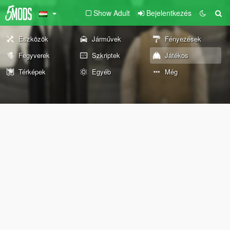
Show Adult
Bejelentkezés
Eszközök
Járművek
Fényezések
Fegyverek
Szkriptek
Játékos
Térképek
Egyéb
Még