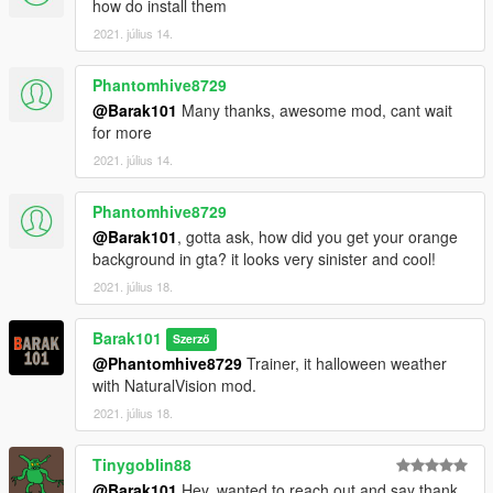
how do install them
2021. július 14.
Phantomhive8729
@Barak101
Many thanks, awesome mod, cant wait
for more
2021. július 14.
Phantomhive8729
@Barak101
, gotta ask, how did you get your orange
background in gta? it looks very sinister and cool!
2021. július 18.
Barak101
Szerző
@Phantomhive8729
Trainer, it halloween weather
with NaturalVision mod.
2021. július 18.
Tinygoblin88
@Barak101
Hey, wanted to reach out and say thank