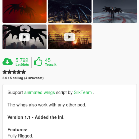
5 792
45
Letöltés
Tetszik
5.0 / 5 csillag (4 szavazat)
Support
animated wings
script by
SilkTeam
.
The wings also work with any other ped.
Version 1.1 - Added the ini.
Features:
Fully Rigged.