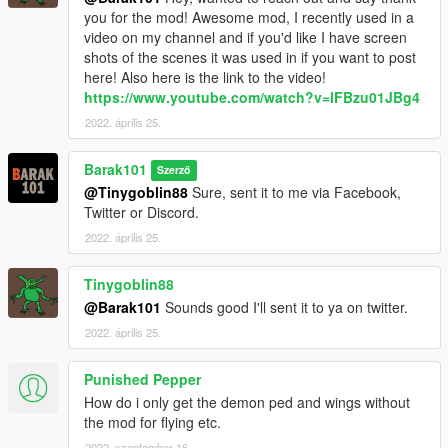
you for the mod! Awesome mod, I recently used in a
video on my channel and if you'd like I have screen
shots of the scenes it was used in if you want to post
here! Also here is the link to the video!
https://www.youtube.com/watch?v=lFBzu01JBg4
2022. április 25.
Barak101
Szerző
@Tinygoblin88
Sure, sent it to me via Facebook,
Twitter or Discord.
2022. április 25.
Tinygoblin88
@Barak101
Sounds good I'll sent it to ya on twitter.
2022. április 25.
Punished Pepper
How do i only get the demon ped and wings without
the mod for flying etc.
2022. szeptember 16.