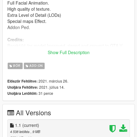
Full Facial Animation.
High quality of texture.
Extra Level of Detail (LODs)
Special maps Effect.
Addon Ped.
Credits:
Barak101 for model Improved, rigged and convert to GTA V.
Show Full Description
Support my on Patreon.
Follow me on Facebook.
BŐR
ADD-ON
Enjoy and do not forget to comment!
2021. március 26.
Először Feltöltve:
2021. július 14.
Utoljára Feltöltve:
31 perce
Utoljára Letöltött:
All Versions
1.1
(current)
4 538 letöltés
, 9 MB