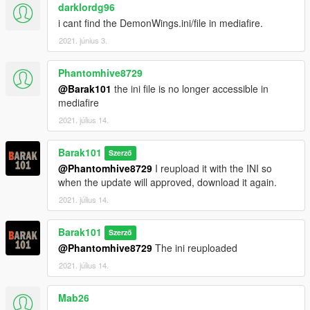
darklordg96
i cant find the DemonWings.ini/file in mediafire.
2021. június 3.
Phantomhive8729
@Barak101
the ini file is no longer accessible in
mediafire
2021. július 14.
Barak101
Szerző
@Phantomhive8729
I reupload it with the INI so
when the update will approved, download it again.
2021. július 14.
Barak101
Szerző
@Phantomhive8729
The ini reuploaded
2021. július 14.
Mab26