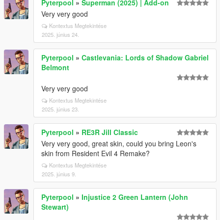
Pyterpool
»
Superman (2025) | Add-on
Very very good
Kontextus Megtekintése
2025. június 24.
Pyterpool
»
Castlevania: Lords of Shadow Gabriel
Belmont
Very very good
Kontextus Megtekintése
2025. június 23.
Pyterpool
»
RE3R Jill Classic
Very very good, great skin, could you bring Leon's
skin from Resident Evil 4 Remake?
Kontextus Megtekintése
2025. június 9.
Pyterpool
»
Injustice 2 Green Lantern (John
Stewart)