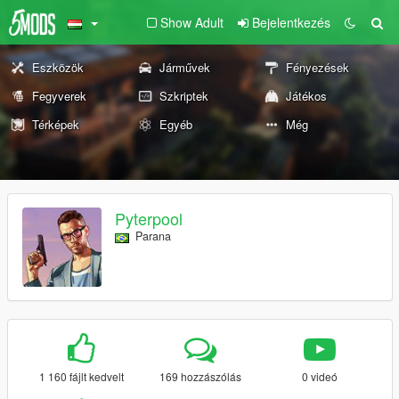
Show Adult
Bejelentkezés
Eszközök
Járművek
Fényezések
Fegyverek
Szkriptek
Játékos
Térképek
Egyéb
Még
Pyterpool
Parana
1 160 fájlt kedvelt
169 hozzászólás
0 videó