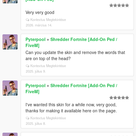
Very very good
Kontextus Megtekintése
2026. március 14.
Pyterpool
»
Shredder Fortnite [Add-On Ped /
FiveM]
Can you update the skin and remove the words that
are on top of the head?
Kontextus Megtekintése
2025. július 9.
Pyterpool
»
Shredder Fortnite [Add-On Ped /
FiveM]
I've wanted this skin for a while now, very good,
thanks for making it available here on the page.
Kontextus Megtekintése
2025. július 8.