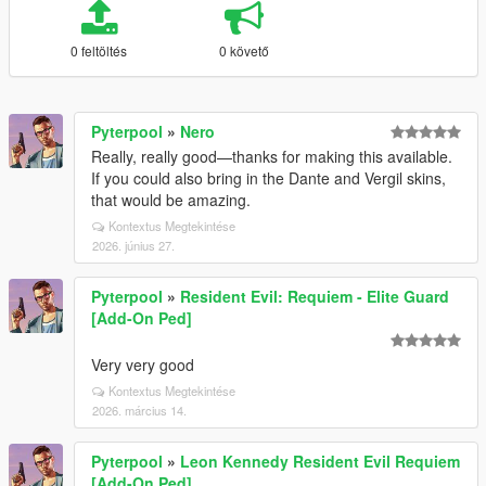
0 feltöltés
0 követő
Pyterpool
»
Nero
Really, really good—thanks for making this available.
If you could also bring in the Dante and Vergil skins,
that would be amazing.
Kontextus Megtekintése
2026. június 27.
Pyterpool
»
Resident Evil: Requiem - Elite Guard
[Add-On Ped]
Very very good
Kontextus Megtekintése
2026. március 14.
Pyterpool
»
Leon Kennedy Resident Evil Requiem
[Add-On Ped]