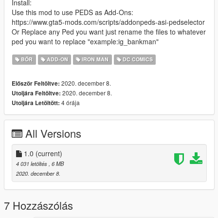
Install:
Use this mod to use PEDS as Add-Ons:
https://www.gta5-mods.com/scripts/addonpeds-asi-pedselector
Or Replace any Ped you want just rename the files to whatever
ped you want to replace "example:ig_bankman"
BŐR
ADD-ON
IRON MAN
DC COMICS
2020. december 8.
Először Feltöltve:
2020. december 8.
Utoljára Feltöltve:
4 órája
Utoljára Letöltött:
All Versions
1.0
(current)
4 031 letöltés
, 6 MB
2020. december 8.
7 Hozzászólás