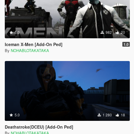
5.0
982
20
Iceman X-Men [Add-On Ped]
1.0
By
NOHABLOTAKATAKA
5.0
1 280
18
Deathstroke(DCEU) [Add-On Ped]
By
NOHABLOTAKATAKA