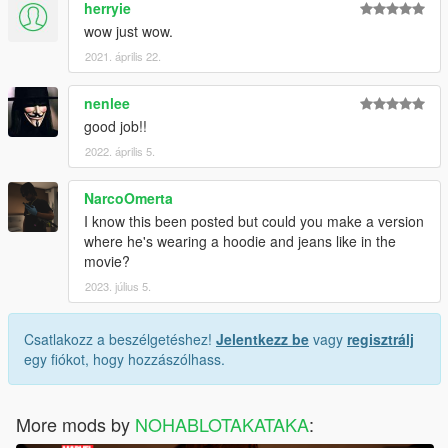
herryie
wow just wow.
2021. április 22.
nenlee
good job!!
2022. április 5.
NarcoOmerta
I know this been posted but could you make a version
where he's wearing a hoodie and jeans like in the
movie?
2023. július 5.
Csatlakozz a beszélgetéshez!
Jelentkezz be
vagy
regisztrálj
egy fiókot, hogy hozzászólhass.
More mods by
NOHABLOTAKATAKA
: