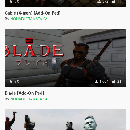
5.0
372
11
Cable (X-men) [Add-On Ped]
By
NOHABLOTAKATAKA
5.0
1 054
24
Blade [Add-On Ped]
By
NOHABLOTAKATAKA