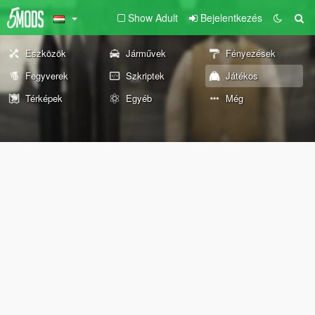
Show Adult
Bejelentkezés
Eszközök
Járművek
Fényezések
Fegyverek
Szkriptek
Játékos
Térképek
Egyéb
Még