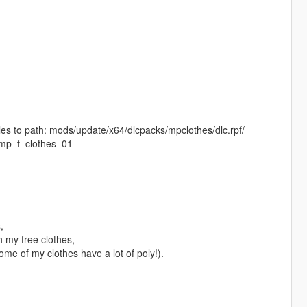
iles to path: mods/update/x64/dlcpacks/mpclothes/dlc.rpf/
mp_f_clothes_01
,
h my free clothes,
e of my clothes have a lot of poly!).