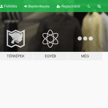
Feltöltés
Bejelentkezés
Regisztráció
TÉRKÉPEK
EGYÉB
MÉG