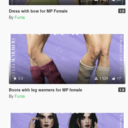
Dress with bow for MP Female
1,0
By
Funia
5.0
1 529
17
Boots with leg warmers for MP female
1.0
By
Funia