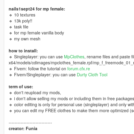
nails1sept24 for mp female:
🔹 10 textures
🔹 13k poly!!
🔹 task file
🔹 for mp female vanilla body
🔹 my own mesh
how to install:
🔹 Singleplayer: you can use
MpClothes
, rename files and paste f
x64/models/cdimages/mpclothes_female.rpf/mp_f_freemode_01_
🔹 Fivem: follow the tutorial on
forum.cfx.re
🔹 Fivem/Singleplayer: you can use
Durty Cloth Tool
term of use:
🔹 don't reupload my mods,
🔹 i don't allow selling my mods or including them in free packages
🔹 color editing is only for personal use (singleplayer) and only wit
🔹 you can edit my FREE clothes to make them more optimized (som
-----------------------------
creator: Funia