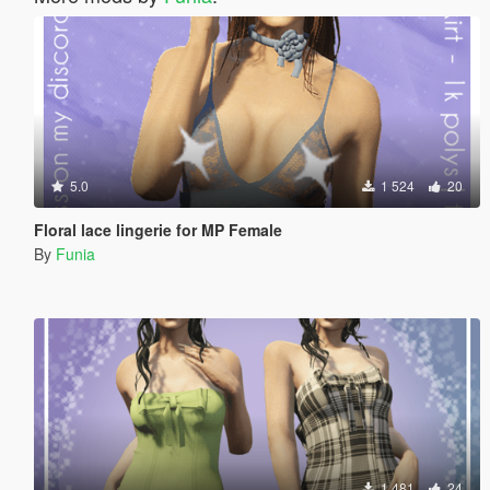
5.0
1 524
20
Floral lace lingerie for MP Female
By
Funia
1 481
24