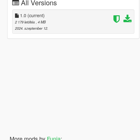
All Versions
1.0
(current)
2 179 letöltés
, 4 MB
2024. szeptember 12.
More mods by
Funia
: