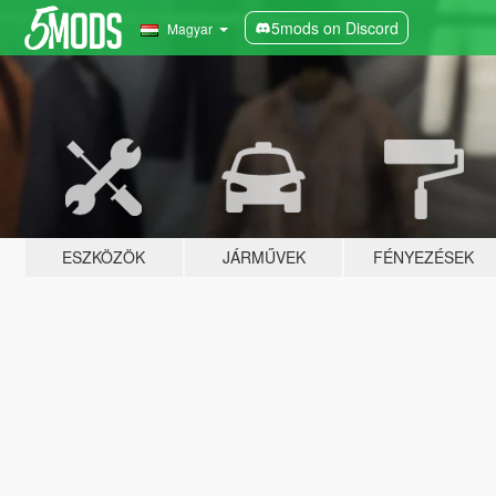
5mods on Discord
Magyar
ESZKÖZÖK
JÁRMŰVEK
FÉNYEZÉSEK