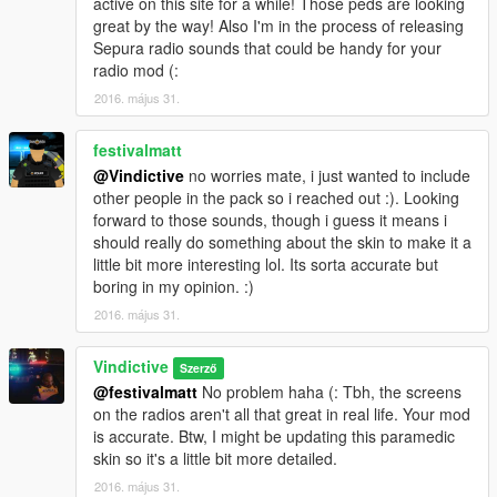
active on this site for a while! Those peds are looking
great by the way! Also I'm in the process of releasing
Sepura radio sounds that could be handy for your
radio mod (:
2016. május 31.
festivalmatt
@Vindictive
no worries mate, i just wanted to include
other people in the pack so i reached out :). Looking
forward to those sounds, though i guess it means i
should really do something about the skin to make it a
little bit more interesting lol. Its sorta accurate but
boring in my opinion. :)
2016. május 31.
Vindictive
Szerző
@festivalmatt
No problem haha (: Tbh, the screens
on the radios aren't all that great in real life. Your mod
is accurate. Btw, I might be updating this paramedic
skin so it's a little bit more detailed.
2016. május 31.