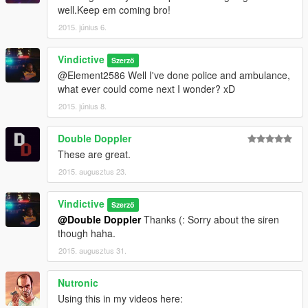
well.Keep em coming bro!
2015. június 6.
Vindictive
Szerző
@Element2586 Well I've done police and ambulance,
what ever could come next I wonder? xD
2015. június 8.
Double Doppler
These are great.
2015. augusztus 23.
Vindictive
Szerző
@Double Doppler
Thanks (: Sorry about the siren
though haha.
2015. augusztus 31.
Nutronic
Using this in my videos here: