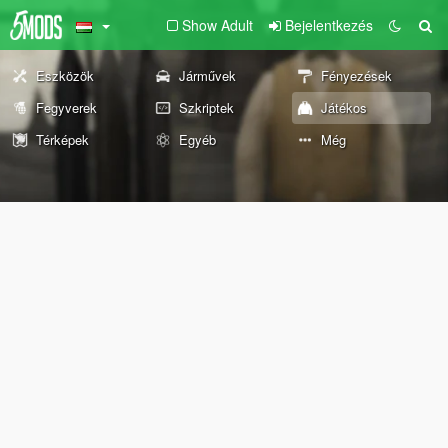
Show Adult
Bejelentkezés
Eszközök
Járművek
Fényezések
Fegyverek
Szkriptek
Játékos
Térképek
Egyéb
Még