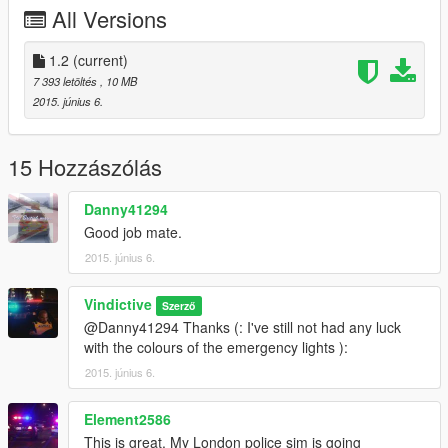
All Versions
1.2
(current)
7 393 letöltés
, 10 MB
2015. június 6.
15 Hozzászólás
Danny41294
Good job mate.
2015. június 6.
Vindictive
Szerző
@Danny41294 Thanks (: I've still not had any luck
with the colours of the emergency lights ):
2015. június 6.
Element2586
This is great. My London police sim is going