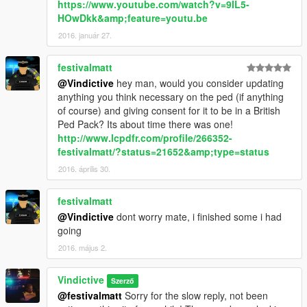
https://www.youtube.com/watch?v=9IL5-
HOwDkk&amp;feature=youtu.be
2016. január 27.
festivalmatt
@Vindictive
hey man, would you consider updating
anything you think necessary on the ped (if anything
of course) and giving consent for it to be in a British
Ped Pack? Its about time there was one!
http://www.lcpdfr.com/profile/266352-
festivalmatt/?status=21652&amp;type=status
2016. április 30.
festivalmatt
@Vindictive
dont worry mate, i finished some i had
going
2016. május 2.
Vindictive
Szerző
@festivalmatt
Sorry for the slow reply, not been