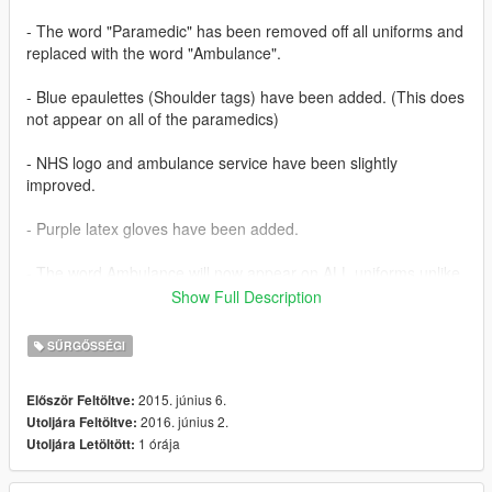
- The word "Paramedic" has been removed off all uniforms and
replaced with the word "Ambulance".
- Blue epaulettes (Shoulder tags) have been added. (This does
not appear on all of the paramedics)
- NHS logo and ambulance service have been slightly
improved.
- Purple latex gloves have been added.
- The word Ambulance will now appear on ALL uniforms unlike
V1.1
Show Full Description
How to Install:
SŰRGŐSSÉGI
Insert the file into: C:\Program Files
(x86)\Steam\SteamApps\common\Grand Theft Auto
2015. június 6.
Először Feltöltve:
V\x64e.rpf\models\cdimages\componentpeds_s_m_m.rpf\
2016. június 2.
Utoljára Feltöltve:
1 órája
Utoljára Letöltött:
CREATED BY VINDICTIVE - DO NOT RE-UPLOAD OR
REDISTRIBUTE.