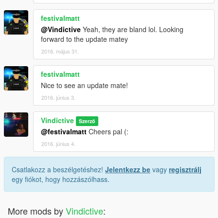
festivalmatt
@Vindictive
Yeah, they are bland lol. Looking
forward to the update matey
2016. május 31.
festivalmatt
Nice to see an update mate!
2016. június 3.
Vindictive
Szerző
@festivalmatt
Cheers pal (:
2016. június 4.
Csatlakozz a beszélgetéshez!
Jelentkezz be
vagy
regisztrálj
egy fiókot, hogy hozzászólhass.
More mods by
Vindictive
: