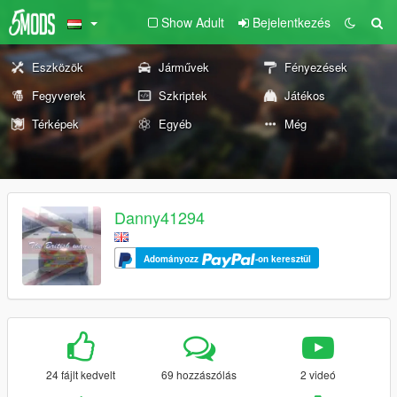
Show Adult
Bejelentkezés
Eszközök
Járművek
Fényezések
Fegyverek
Szkriptek
Játékos
Térképek
Egyéb
Még
Danny41294
Adományozz
-on keresztül
24 fájlt kedvelt
69 hozzászólás
2 videó