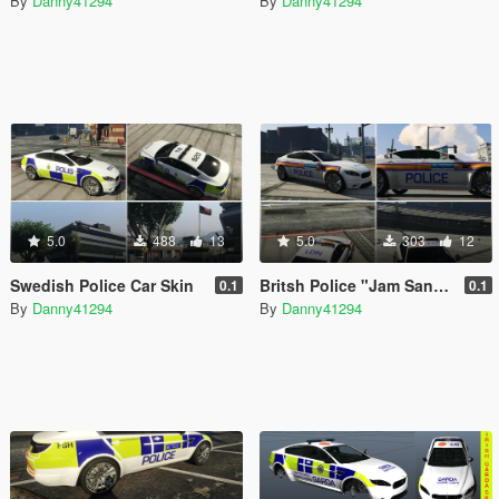
By
Danny41294
By
Danny41294
5.0
488
13
5.0
303
12
Swedish Police Car Skin
Britsh Police "Jam Sandwich" Skin
0.1
0.1
By
Danny41294
By
Danny41294