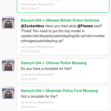
Kontextus Megtekintése
2016. június 27.
Danny41294
»
Ultimate British Police Uniforms
@Zocker98ns
Have you tried what
@Flames
said?
"Fixed! You need to put the cop model in
update/x64/dlcpacks/patchday9ng/dlc.rpf/x64/models/
cdimages/patchday9ng.rpf"
Kontextus Megtekintése
2016. június 26.
Danny41294
»
Chinese Police Mustang
Do you have a template for this?
Kontextus Megtekintése
2016. június 7.
Danny41294
»
Ukrainian Police Ford Mustang
Got a template for this?
Kontextus Megtekintése
2016. június 7.