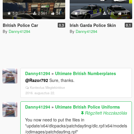
5.0
2 361
34
4.92
480
12
British Police Car
Irish Garda Police Skin
0.3
0.1
By
Danny41294
By
Danny41294
Danny41294
»
Ultimate British Numberplates
@Razor792
Sure, thanks.
Kontextus Megtekintése
2016. augusztus 22.
Danny41294
»
Ultimate British Police Uniforms
Rögzített Hozzászólás
You now need to put the files in
"update/x64/dlcpacks/patchday9ng/dlc.rpf/x64/models
/cdimages/patchday9ng.rpf"