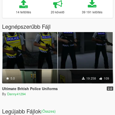
14 feltöltés
20 követő
39 191 letöltés
Legnépszerűbb Fájl
5.0
19 258
109
Ultimate British Police Uniforms
2.0
By
Danny41294
Legújabb Fájlok
(Összes)