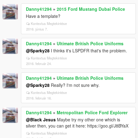
Danny41294
»
2015 Ford Mustang Dubai Police
Have a template?
Kontextus Megtekintése
2016. június 7.
Danny41294
»
Ultimate British Police Uniforms
@Sparky28
I thinks it's LSPDFR that's the problem.
Kontextus Megtekintése
2016. február 24.
Danny41294
»
Ultimate British Police Uniforms
@Sparky28
Really? I'm not sure why.
Kontextus Megtekintése
2016. február 16.
Danny41294
»
Metropolitan Police Ford Explorer
@Black Jesus
Maybe try my other one which is
silver then, you can get it here: https://goo.gl/J8BYaX
Kontextus Megtekintése