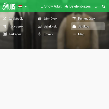
Show Adult
Bejelentkezés
Eszközök
Járművek
Fényezések
Fegyverek
Szkriptek
Játékos
Térképek
Egyéb
Még