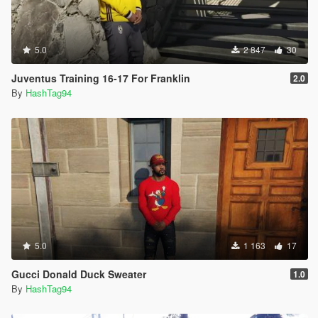
5.0
2 847
30
Juventus Training 16-17 For Franklin
2.0
By
HashTag94
5.0
1 163
17
Gucci Donald Duck Sweater
1.0
By
HashTag94