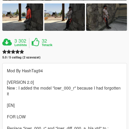
3 302
32
Letöltés
Tetszik
5.0 / 5 csillag (2 szavazat)
Mod By HashTag94
[VERSION 2.0]
New : I added the model "lowr_000_r" because I had forgotten
it
[EN]
FOR LOW
Replace "lowr_000_r" and "lowr_diff_000_a_bla.ytd" to :