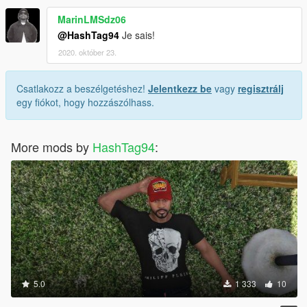
MarinLMSdz06
@HashTag94
Je sais!
2020. október 23.
Csatlakozz a beszélgetéshez!
Jelentkezz be
vagy
regisztrálj
egy fiókot, hogy hozzászólhass.
More mods by
HashTag94
:
5.0
1 333
10