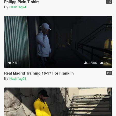
Philipp Plein T-shirt
1.0
By
HashTag94
5.0
2 906
29
Real Madrid Training 16-17 For Franklin
2.0
By
HashTag94