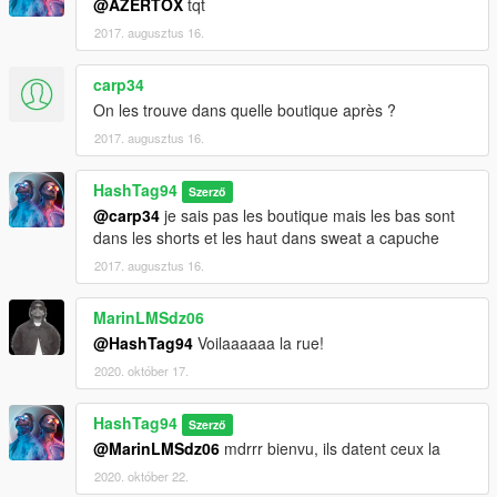
@AZERTOX
tqt
2017. augusztus 16.
carp34
On les trouve dans quelle boutique après ?
2017. augusztus 16.
HashTag94
Szerző
@carp34
je sais pas les boutique mais les bas sont
dans les shorts et les haut dans sweat a capuche
2017. augusztus 16.
MarinLMSdz06
@HashTag94
Voilaaaaaa la rue!
2020. október 17.
HashTag94
Szerző
@MarinLMSdz06
mdrrr bienvu, ils datent ceux la
2020. október 22.