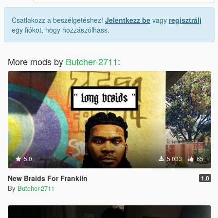
Csatlakozz a beszélgetéshez!
Jelentkezz be
vagy
regisztrálj
egy fiókot, hogy hozzászólhass.
More mods by
Butcher-2711
:
5.0
5 033
65
New Braids For Franklin
1.0
By
Butcher-2711