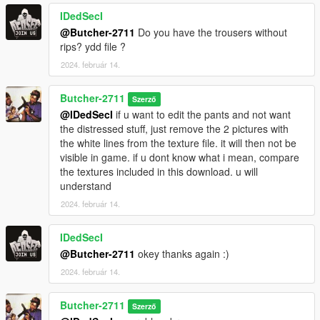
IDedSecI
@Butcher-2711
Do you have the trousers without
rips? ydd file ?
2024. február 14.
Butcher-2711
Szerző
@IDedSecI
if u want to edit the pants and not want
the distressed stuff, just remove the 2 pictures with
the white lines from the texture file. it will then not be
visible in game. if u dont know what i mean, compare
the textures included in this download. u will
understand
2024. február 14.
IDedSecI
@Butcher-2711
okey thanks again :)
2024. február 14.
Butcher-2711
Szerző