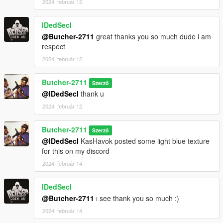
2024. február 12.
IDedSecI
@Butcher-2711
great thanks you so much dude i am
respect
2024. február 12.
Butcher-2711
Szerző
@IDedSecI
thank u
2024. február 12.
Butcher-2711
Szerző
@IDedSecI
KasHavok posted some light blue texture
for this on my discord
2024. február 14.
IDedSecI
@Butcher-2711
ı see thank you so much :)
2024. február 14.