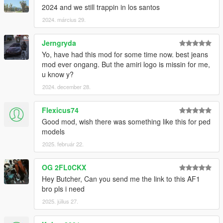
2024 and we still trappin in los santos
2024. március 29.
Jerngryda
Yo, have had this mod for some time now. best jeans
mod ever ongang. But the amiri logo is missin for me,
u know y?
2024. december 28.
Flexicus74
Good mod, wish there was something like this for ped
models
2025. február 22.
OG 2FL0CKX
Hey Butcher, Can you send me the link to this AF1
bro pls i need
2025. július 27.