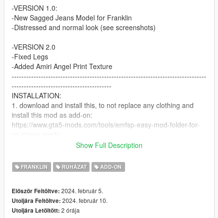
-VERSION 1.0:
-New Sagged Jeans Model for Franklin
-Distressed and normal look (see screenshots)
-VERSION 2.0
-Fixed Legs
-Added Amiri Angel Print Texture
--------------------------------------------------------------------------------
-----------------------------------------
INSTALLATION:
1. download and install this, to not replace any clothing and
install this mod as add-on:
https://www.gta5-mods.com/tools/emfsp-easy-mod-folder-for-
sp-player-mods
Show Full Description
2. drop all files into this path:
Mods / update / x64 / dlcpacks / EMFsingleplayer / dlc.rpf / x64
FRANKLIN
RUHÁZAT
ADD-ON
/ streamedpeds_players.rpf / player_one
--------------------------------------------------------------------------------
2024. február 5.
Először Feltöltve:
-----------------------------------------
2024. február 10.
Utoljára Feltöltve:
DO NOT REUPLOAD THIS MOD ANYWHERE
2 órája
Utoljára Letöltött:
--------------------------------------------------------------------------------