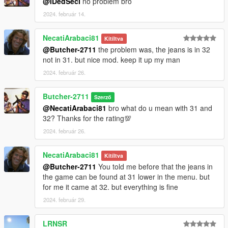
@IDedSecI
no problem bro
2024. február 14.
NecatiArabaci81
Kitíltva
@Butcher-2711
the problem was, the jeans is in 32
not in 31. but nice mod. keep it up my man
2024. február 26.
Butcher-2711
Szerző
@NecatiArabaci81
bro what do u mean with 31 and
32? Thanks for the rating💯
2024. február 26.
NecatiArabaci81
Kitíltva
@Butcher-2711
You told me before that the jeans in
the game can be found at 31 lower in the menu. but
for me it came at 32. but everything is fine
2024. február 29.
LRNSR