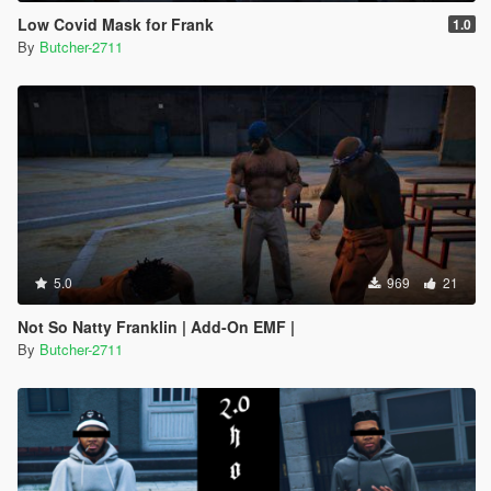
Low Covid Mask for Frank
1.0
By
Butcher-2711
5.0
969
21
Not So Natty Franklin | Add-On EMF |
By
Butcher-2711