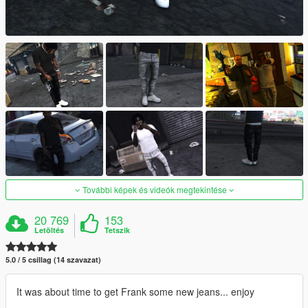
További képek és videók megtekintése
20 769
153
Letöltés
Tetszik
5.0 / 5 csillag (14 szavazat)
It was about time to get Frank some new jeans... enjoy