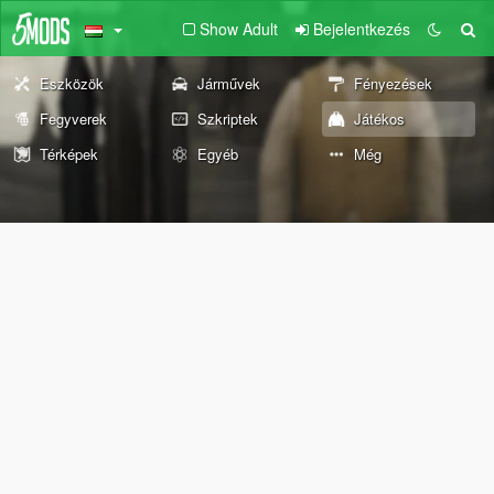
Show Adult
Bejelentkezés
Eszközök
Járművek
Fényezések
Fegyverek
Szkriptek
Játékos
Térképek
Egyéb
Még