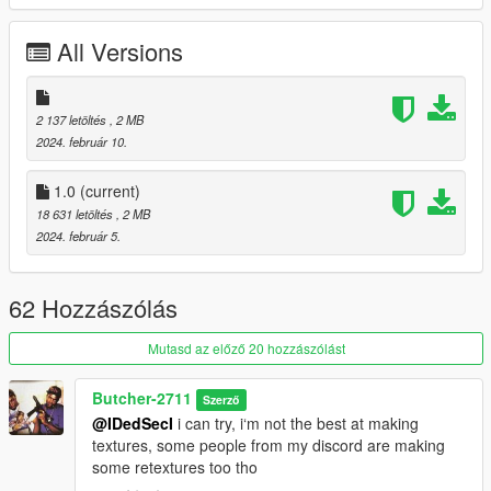
-----------------------------------------
Shoutout to all the people that support me with modding,
All Versions
support me by giving feedback and special shoutout to all the
people on my discord
2 137 letöltés
, 2 MB
2024. február 10.
1.0
(current)
18 631 letöltés
, 2 MB
2024. február 5.
62 Hozzászólás
Mutasd az előző 20 hozzászólást
Butcher-2711
Szerző
@IDedSecI
i can try, i‘m not the best at making
textures, some people from my discord are making
some retextures too tho