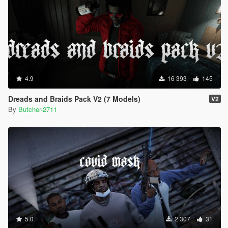
4.9
16 393
145
Dreads and Braids Pack V2 (7 Models)
V2
By
Butcher-2711
5.0
2 307
31