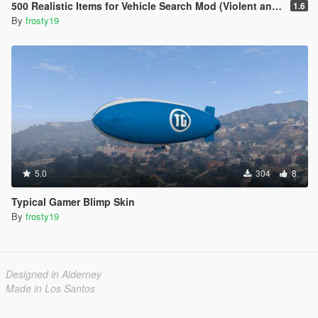
500 Realistic Items for Vehicle Search Mod (Violent and Non-Violent Packs)
1.6
By
frosty19
5.0
304
8
Typical Gamer Blimp Skin
By
frosty19
Designed in Alderney
Made in Los Santos