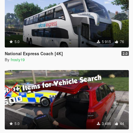
5.0
5 915
76
National Express Coach [4K]
2.0
By
frosty19
5.0
3 486
44