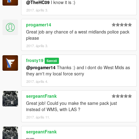
@TheHC09
I know it is :)
2017. április 3.
progamer14
Great job any chance of a west midlands police pack
please
2017. április 3.
frosty19
Szerző
@progamer14
Thanks :) and i dont do West Mids as
they arn't my local force sorry
2017. április 4.
sergeantFrank
Great job! Could you make the same pack just
instead of WMS, with LAS ?
2017. április 11.
sergeantFrank
nvm