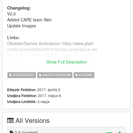
Changelog:
V2.0
Added CARE team Skin
Update Images
Links:
ObsidianGames Ambulance: https://www.gta5-
mods.com/vehicles/2015-london-ambulance-els
BritishGamer Range Rover: https://www.gta5-
mods.com/vehicles/2017-police-range-rover-svr
Show Full Description
Bleep999 BMW Bike: http://www.lcpdfr.com/files/file/14094-
metropolitan-police-bmw-r1200rt/
SŰRGŐSSÉGI
UNITED KINGDOM
EURÓPA
SwedishModding Volvo: https://www.gta5-
mods.com/vehicles/2016-volvo-xc70-swedish-police-els-1-0
2017. április 2.
Először Feltöltve:
2017. május 6.
Utoljára Feltöltve:
3 napja
Utoljára Letöltött:
All Versions
2.0
(current)