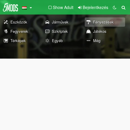
Show Adult
Bejelentkezés
Eszközök
Járművek
Fényezések
Fegyverek
Szkriptek
Játékos
Térképek
Egyéb
Még