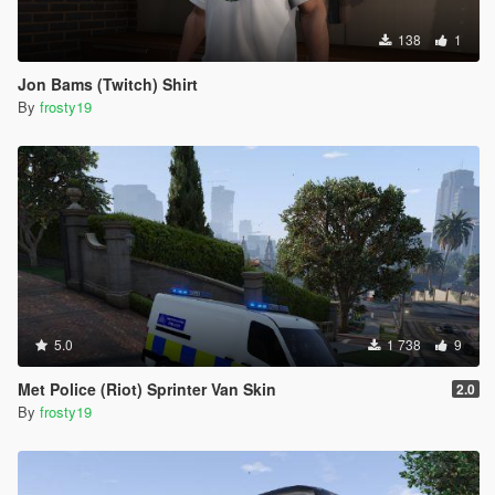
138
1
Jon Bams (Twitch) Shirt
By
frosty19
5.0
1 738
9
Met Police (Riot) Sprinter Van Skin
2.0
By
frosty19