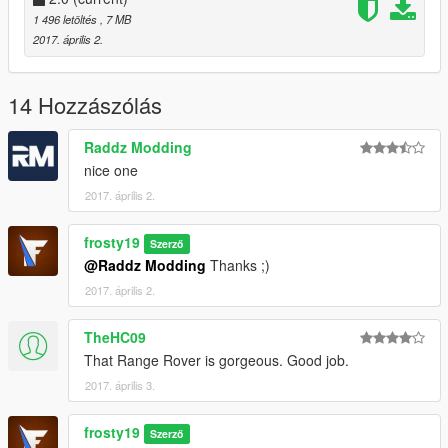
1 496 letöltés
, 7 MB
2017. április 2.
14 Hozzászólás
Raddz Modding
nice one
2017. április 2.
frosty19
Szerző
@Raddz Modding
Thanks ;)
2017. április 2.
TheHC09
That Range Rover is gorgeous. Good job.
2017. április 3.
frosty19
Szerző