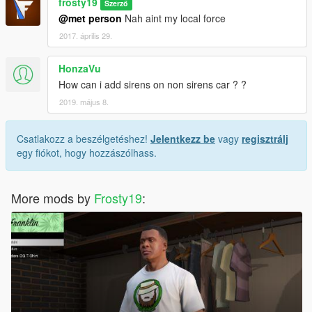
frosty19
Szerző
@met person
Nah aint my local force
2017. április 29.
HonzaVu
How can i add sirens on non sirens car ? ?
2019. május 8.
Csatlakozz a beszélgetéshez!
Jelentkezz be
vagy
regisztrálj
egy fiókot, hogy hozzászólhass.
More mods by
Frosty19
: