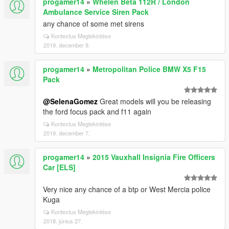
progamer14
»
Whelen Beta 112R / London
Ambulance Service Siren Pack
any chance of some met sirens
Kontextus Megtekintése
2019. december 9.
progamer14
»
Metropolitan Police BMW X5 F15
Pack
@SelenaGomez
Great models will you be releasing
the ford focus pack and f11 again
Kontextus Megtekintése
2019. december 7.
progamer14
»
2015 Vauxhall Insignia Fire Officers
Car [ELS]
Very nice any chance of a btp or West Mercia police
Kuga
Kontextus Megtekintése
2018. június 27.