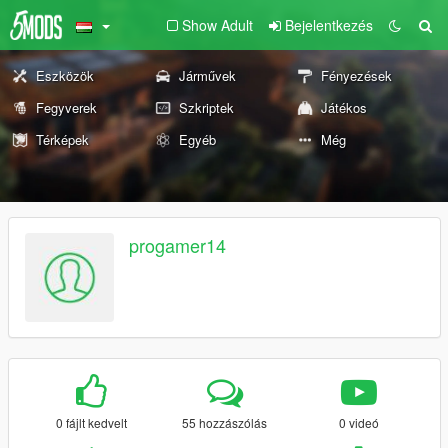
Show Adult
Bejelentkezés
Eszközök
Járművek
Fényezések
Fegyverek
Szkriptek
Játékos
Térképek
Egyéb
Még
progamer14
0 fájlt kedvelt
55 hozzászólás
0 videó