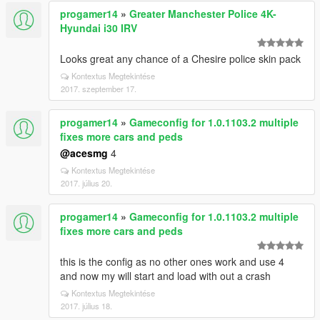
progamer14
»
Greater Manchester Police 4K-
Hyundai i30 IRV
Looks great any chance of a Chesire police skin pack
Kontextus Megtekintése
2017. szeptember 17.
progamer14
»
Gameconfig for 1.0.1103.2 multiple
fixes more cars and peds
@acesmg
4
Kontextus Megtekintése
2017. július 20.
progamer14
»
Gameconfig for 1.0.1103.2 multiple
fixes more cars and peds
this is the config as no other ones work and use 4
and now my will start and load with out a crash
Kontextus Megtekintése
2017. július 18.