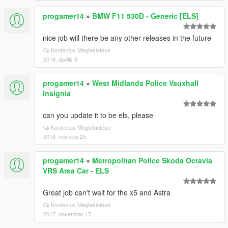
progamer14
»
BMW F11 530D - Generic [ELS]
nice job will there be any other releases in the future
Kontextus Megtekintése
2018. április 8.
progamer14
»
West Midlands Police Vauxhall
Insignia
can you update it to be els, please
Kontextus Megtekintése
2018. március 25.
progamer14
»
Metropolitan Police Skoda Octavia
VRS Area Car - ELS
Great job can't wait for the x5 and Astra
Kontextus Megtekintése
2017. november 17.