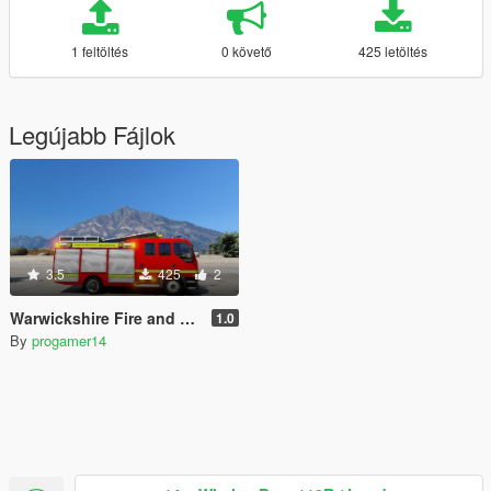
1 feltöltés
0 követő
425 letöltés
Legújabb Fájlok
3.5
425
2
Warwickshire Fire and Rescue Engine
1.0
By
progamer14